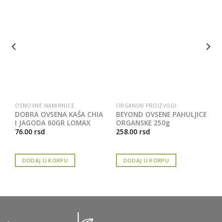
OSNOVNE NAMIRNICE
ORGANSKI PROIZVODI
I
DOBRA OVSENA KAŠA CHIA
BEYOND OVSENE PAHULJICE
I JAGODA 60GR LOMAX
ORGANSKE 250g
76.00
rsd
258.00
rsd
DODAJ U KORPU
DODAJ U KORPU