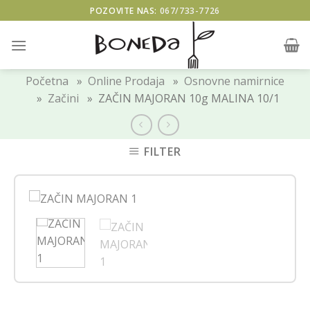
Skip
POZOVITE NAS:
067/733-7726
to
content
Početna
»
Online Prodaja
»
Osnovne namirnice
»
Začini
» ZAČIN MAJORAN 10g MALINA 10/1
FILTER