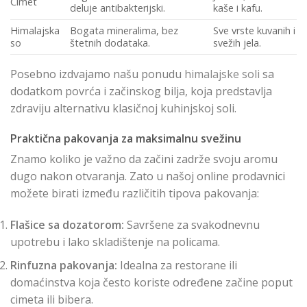
Cimet
deluje antibakterijski.
kaše i kafu.
Himalajska
Bogata mineralima, bez
Sve vrste kuvanih i
so
štetnih dodataka.
svežih jela.
Posebno izdvajamo našu ponudu
himalajske soli
sa
dodatkom povrća i začinskog bilja, koja predstavlja
zdraviju alternativu klasičnoj kuhinjskoj soli.
Praktična pakovanja za maksimalnu svežinu
Znamo koliko je važno da začini zadrže svoju aromu
dugo nakon otvaranja. Zato u našoj online prodavnici
možete birati između različitih tipova pakovanja:
Flašice sa dozatorom:
Savršene za svakodnevnu
upotrebu i lako skladištenje na policama.
Rinfuzna pakovanja:
Idealna za restorane ili
domaćinstva koja često koriste određene začine poput
cimeta ili bibera.