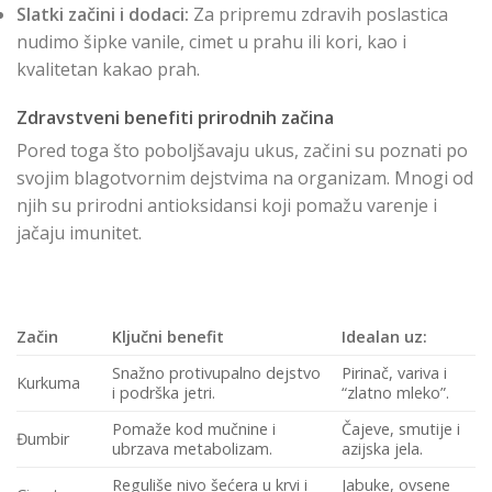
Slatki začini i dodaci:
Za pripremu zdravih poslastica
nudimo šipke vanile, cimet u prahu ili kori, kao i
kvalitetan kakao prah.
Zdravstveni benefiti prirodnih začina
Pored toga što poboljšavaju ukus, začini su poznati po
svojim blagotvornim dejstvima na organizam. Mnogi od
njih su prirodni antioksidansi koji pomažu varenje i
jačaju imunitet.
Začin
Ključni benefit
Idealan uz:
Snažno protivupalno dejstvo
Pirinač, variva i
Kurkuma
i podrška jetri.
“zlatno mleko”.
Pomaže kod mučnine i
Čajeve, smutije i
Đumbir
ubrzava metabolizam.
azijska jela.
Reguliše nivo šećera u krvi i
Jabuke, ovsene