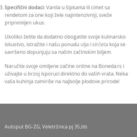
Specifični dodaci:
Vanila u šipkama ili cimet sa
rendetom za one koji žele najintenzivniji, sveže
pripremljen ukus.
Ukoliko želite da dodatno obogatite svoje kulinarsko
iskustvo, istražite i našu ponudu
ulja
i
sirćeta
koja se
savršeno dopunjuju sa našim začinskim biljem.
Naručite svoje omiljene začine online na Boneda.rs i
uživajte u brzoj isporuci direktno do vaših vrata. Neka
vaša kuhinja zamiriše na najbolje plodove prirode!
Autoput BG-ZG, Veletržnica pj 35,bb