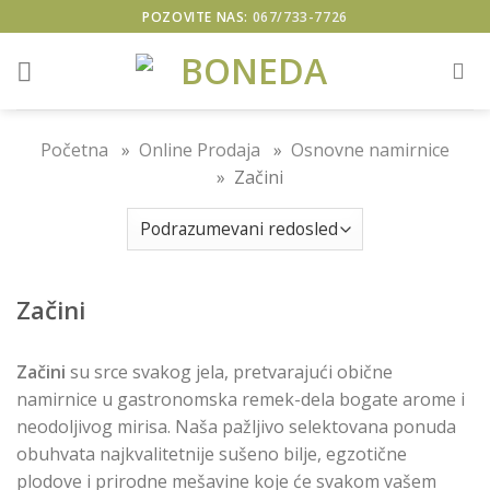
Skip
POZOVITE NAS:
067/733-7726
to
content
Početna
»
Online Prodaja
»
Osnovne namirnice
» Začini
Začini
Začini
su srce svakog jela, pretvarajući obične
namirnice u gastronomska remek-dela bogate arome i
neodoljivog mirisa. Naša pažljivo selektovana ponuda
obuhvata najkvalitetnije sušeno bilje, egzotične
plodove i prirodne mešavine koje će svakom vašem