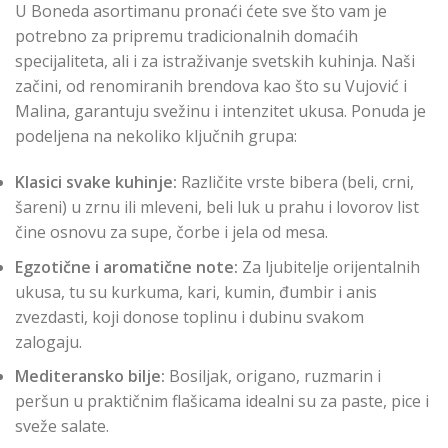
U Boneda asortimanu pronaći ćete sve što vam je
potrebno za pripremu tradicionalnih domaćih
specijaliteta, ali i za istraživanje svetskih kuhinja. Naši
začini, od renomiranih brendova kao što su Vujović i
Malina, garantuju svežinu i intenzitet ukusa. Ponuda je
podeljena na nekoliko ključnih grupa:
Klasici svake kuhinje:
Različite vrste bibera (beli, crni,
šareni) u zrnu ili mleveni, beli luk u prahu i lovorov list
čine osnovu za supe, čorbe i jela od mesa.
Egzotične i aromatične note:
Za ljubitelje orijentalnih
ukusa, tu su kurkuma, kari, kumin, đumbir i anis
zvezdasti, koji donose toplinu i dubinu svakom
zalogaju.
Mediteransko bilje:
Bosiljak, origano, ruzmarin i
peršun u praktičnim flašicama idealni su za paste, pice i
sveže salate.