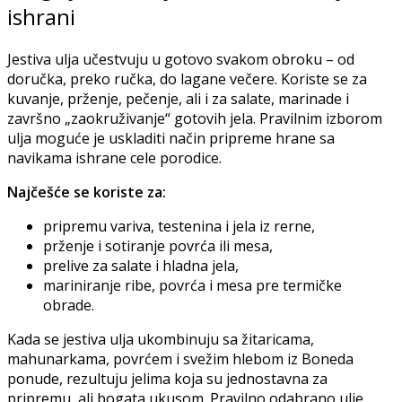
ishrani
Jestiva ulja učestvuju u gotovo svakom obroku – od
doručka, preko ručka, do lagane večere. Koriste se za
kuvanje, prženje, pečenje, ali i za salate, marinade i
završno „zaokruživanje“ gotovih jela. Pravilnim izborom
ulja moguće je uskladiti način pripreme hrane sa
navikama ishrane cele porodice.
Najčešće se koriste za:
pripremu variva, testenina i jela iz rerne,
prženje i sotiranje povrća ili mesa,
prelive za salate i hladna jela,
mariniranje ribe, povrća i mesa pre termičke
obrade.
Kada se jestiva ulja ukombinuju sa žitaricama,
mahunarkama, povrćem i svežim hlebom iz Boneda
ponude, rezultuju jelima koja su jednostavna za
pripremu, ali bogata ukusom. Pravilno odabrano ulje