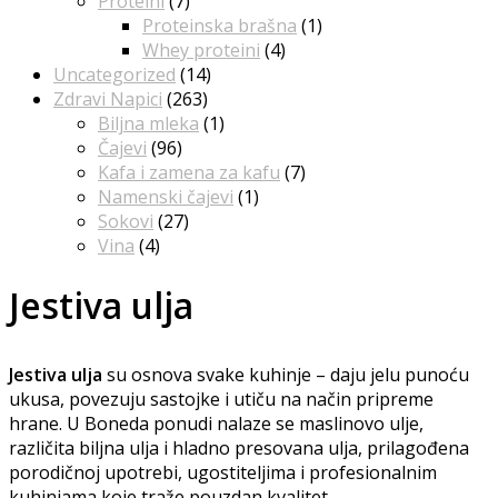
Proteini
(7)
Proteinska brašna
(1)
Whey proteini
(4)
Uncategorized
(14)
Zdravi Napici
(263)
Biljna mleka
(1)
Čajevi
(96)
Kafa i zamena za kafu
(7)
Namenski čajevi
(1)
Sokovi
(27)
Vina
(4)
Jestiva ulja
Jestiva ulja
su osnova svake kuhinje – daju jelu punoću
ukusa, povezuju sastojke i utiču na način pripreme
hrane. U Boneda ponudi nalaze se maslinovo ulje,
različita biljna ulja i hladno presovana ulja, prilagođena
porodičnoj upotrebi, ugostiteljima i profesionalnim
kuhinjama koje traže pouzdan kvalitet.