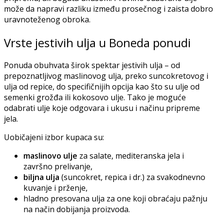
može da napravi razliku između prosečnog i zaista dobro
uravnoteženog obroka.
Vrste jestivih ulja u Boneda ponudi
Ponuda obuhvata širok spektar jestivih ulja – od
prepoznatljivog maslinovog ulja, preko suncokretovog i
ulja od repice, do specifičnijih opcija kao što su ulje od
semenki grožđa ili kokosovo ulje. Tako je moguće
odabrati ulje koje odgovara i ukusu i načinu pripreme
jela.
Uobičajeni izbor kupaca su:
maslinovo ulje
za salate, mediteranska jela i
završno prelivanje,
biljna ulja
(suncokret, repica i dr.) za svakodnevno
kuvanje i prženje,
hladno presovana ulja za one koji obraćaju pažnju
na način dobijanja proizvoda.