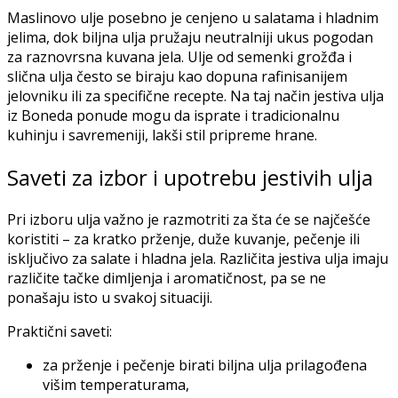
Maslinovo ulje posebno je cenjeno u salatama i hladnim
jelima, dok biljna ulja pružaju neutralniji ukus pogodan
za raznovrsna kuvana jela. Ulje od semenki grožđa i
slična ulja često se biraju kao dopuna rafinisanijem
jelovniku ili za specifične recepte. Na taj način jestiva ulja
iz Boneda ponude mogu da isprate i tradicionalnu
kuhinju i savremeniji, lakši stil pripreme hrane.
Saveti za izbor i upotrebu jestivih ulja
Pri izboru ulja važno je razmotriti za šta će se najčešće
koristiti – za kratko prženje, duže kuvanje, pečenje ili
isključivo za salate i hladna jela. Različita jestiva ulja imaju
različite tačke dimljenja i aromatičnost, pa se ne
ponašaju isto u svakoj situaciji.
Praktični saveti:
za prženje i pečenje birati biljna ulja prilagođena
višim temperaturama,