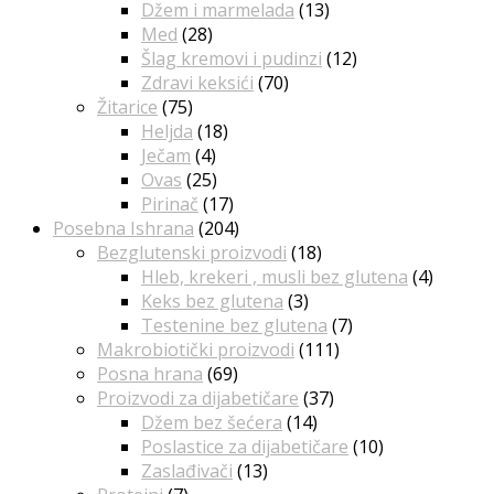
Džem i marmelada
(13)
Med
(28)
Šlag kremovi i pudinzi
(12)
Zdravi keksići
(70)
Žitarice
(75)
Heljda
(18)
Ječam
(4)
Ovas
(25)
Pirinač
(17)
Posebna Ishrana
(204)
Bezglutenski proizvodi
(18)
Hleb, krekeri , musli bez glutena
(4)
Keks bez glutena
(3)
Testenine bez glutena
(7)
Makrobiotički proizvodi
(111)
Posna hrana
(69)
Proizvodi za dijabetičare
(37)
Džem bez šećera
(14)
Poslastice za dijabetičare
(10)
Zaslađivači
(13)