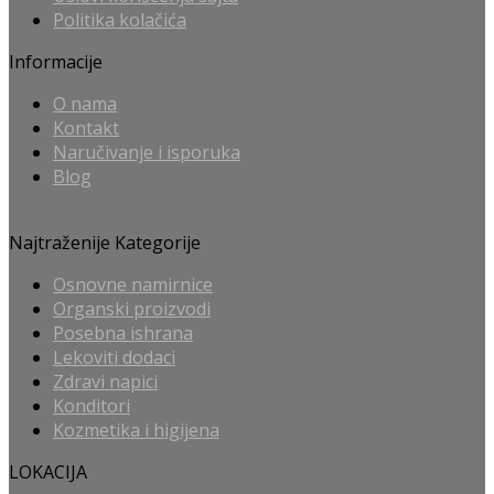
Politika kolačića
Informacije
O nama
Kontakt
Naručivanje i isporuka
Blog
Najtraženije Kategorije
Osnovne namirnice
Organski proizvodi
Posebna ishrana
Lekoviti dodaci
Zdravi napici
Konditori
Kozmetika i higijena
LOKACIJA