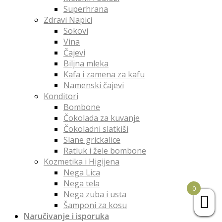
Superhrana
Zdravi Napici
Sokovi
Vina
Čajevi
Biljna mleka
Kafa i zamena za kafu
Namenski čajevi
Konditori
Bombone
Čokolada za kuvanje
Čokoladni slatkiši
Slane grickalice
Ratluk i žele bombone
Kozmetika i Higijena
Nega Lica
Nega tela
0
Nega zuba i usta
Šamponi za kosu
Naručivanje i isporuka