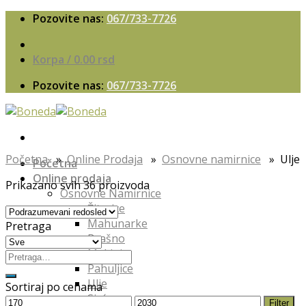
Skip
Pozovite nas:
067/733-7726
to
content
Korpa /
0.00
rsd
Pozovite nas:
067/733-7726
Početna
»
Online Prodaja
»
Osnovne namirnice
» Ulje
Početna
Online prodaja
Prikazano svih 36 proizvoda
Osnovne Namirnice
Žitarice
Mahunarke
Pretraga
Brašno
Mekinje
Pahuljice
Ulje
Sortiraj po cenama
Sirće
Filter