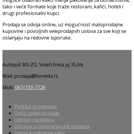
moguće odabrati kako manja pakovanja za domaćinstva,
tako i veće formate koje traže restorani, kafići, hoteli i
drugi profesionalni kupci.
Prodaja se odvija online, uz mogućnost maloprodajne
kupovine i povoljnih veleprodajnih uslova za sve koji se
oslanjaju na redovne isporuke.
Autoput BG-ZG, Veletržnica pj 35,bb
Mail: prodaja@boneda.rs
Mob:
067/733-7726
Politika privatnosti
Opšti uslovi prodaje
Ugovor na daljinu
Obrazac o odustanku od ugovora
Uslovi korišćenja sajta