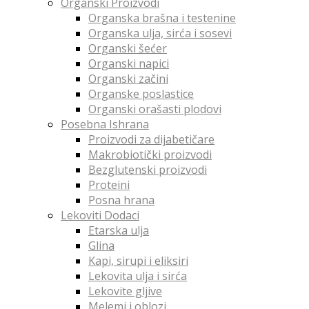
Organski Proizvodi
Organska brašna i testenine
Organska ulja, sirća i sosevi
Organski šećer
Organski napici
Organski začini
Organske poslastice
Organski orašasti plodovi
Posebna Ishrana
Proizvodi za dijabetičare
Makrobiotički proizvodi
Bezglutenski proizvodi
Proteini
Posna hrana
Lekoviti Dodaci
Etarska ulja
Glina
Kapi, sirupi i eliksiri
Lekovita ulja i sirća
Lekovite gljive
Melemi i oblozi