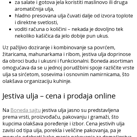
za salate i gotova jela koristiti maslinovo ili druga
aromatičnija ulja,
hladno presovana ulja čuvati dalje od izvora toplote
i direktne svetlosti,
voditi računa o količini – nekada je dovoljno tek
nekoliko kašičica da jelo dobije pun ukus.
Uz pažljivo doziranje i kombinovanje sa povrćem,
žitaricama, mahunarkama i ribom, jestiva ulja doprinose
da obroci budu i ukusni i funkcionalni. Boneda asortiman
omogućava da se u jednoj porudžbini spoje različite vrste
ulja sa sirćetom, sosevima i osnovnim namirnicama, što
olakšava organizaciju kuhinje.
Jestiva ulja – cena i prodaja online
Na
Boneda sajtu
jestiva ulja jasno su predstavljena
prema vrsti, proizvođaču, pakovanju i gramaži, što
kupcima olakšava poređenje i izbor. Cena jestivih ulja
zavisi od tipa ulja, porekla i veličine pakovanja, pa je