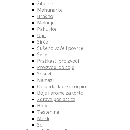
Žitarice
Mahunarke
Brašno
Mekinje
Pahuljice
Ulje
Sirće
Sušeno voće i povrće
Šećer
Praškasti proizvodi
Proizvodi od soje
Sosevi
Namazi
Oblande, kore i korpice
Boje i arome za torte
Zdrave poslastice
Hleb
Testenine
Musli
So