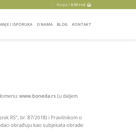
Korpa /
0.00
rsd
ANJE I ISPORUKA
O NAMA
BLOG
KONTAKT
t domenu:
www.boneda.rs
(u daljem
nik RS”, br. 87/2018) i Pravilnikom o
podaci obrađuju kao subjekata obrade: