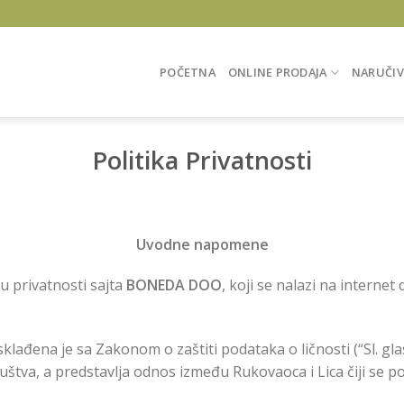
POČETNA
ONLINE PRODAJA
NARUČIV
Politika Privatnosti
Uvodne napomene
u privatnosti sajta
BONEDA DOO
, koji se nalazi na interne
lađena je sa Zakonom o zaštiti podataka o ličnosti (“Sl. glas
ruštva, a predstavlja odnos između Rukovaoca i Lica čiji se 