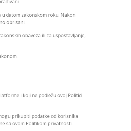
rađivani.
tke u datom zakonskom roku. Nakon
no obrisani.
akonskih obaveza ili za uspostavljanje,
Zakonom.
tforme i koji ne podležu ovoj Politici
 mogu prikupiti podatke od korisnika
sne sa ovom Politikom privatnosti.