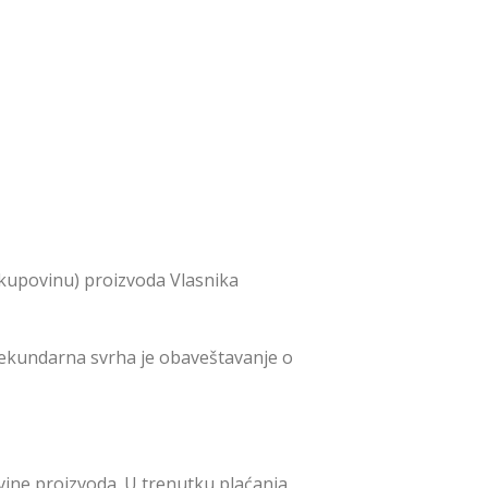
i kupovinu) proizvoda Vlasnika
 Sekundarna svrha je obaveštavanje o
ovine proizvoda. U trenutku plaćanja