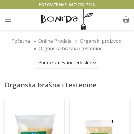
Skip
POZOVITE NAS:
067/733-7726
to
content
Početna
»
Online Prodaja
»
Organski proizvodi
» Organska brašna i testenine
Organska brašna i testenine