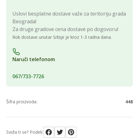
Uslovi besplatne dostave važe za teritoriju grada
Beograda!
Za druge gradove cena dostave po dogovoru!
Rok dostave unutar Srbije je kroz 1-3 radna dana.
Naruči telefonom
067/733-7726
Šifra proizvoda:
448
Sviđa ti se? Podeli: