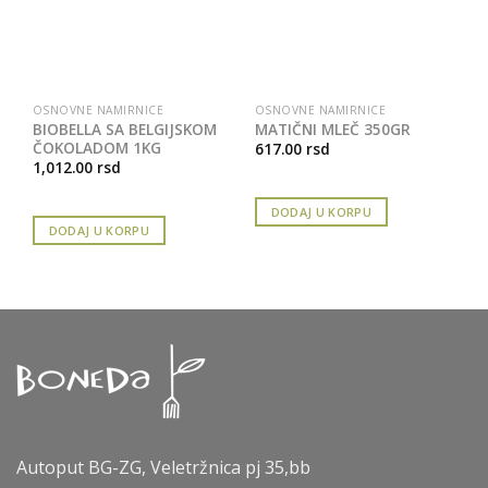
OSNOVNE NAMIRNICE
OSNOVNE NAMIRNICE
BIOBELLA SA BELGIJSKOM
MATIČNI MLEČ 350GR
ČOKOLADOM 1KG
617.00
rsd
1,012.00
rsd
DODAJ U KORPU
DODAJ U KORPU
Autoput BG-ZG, Veletržnica pj 35,bb