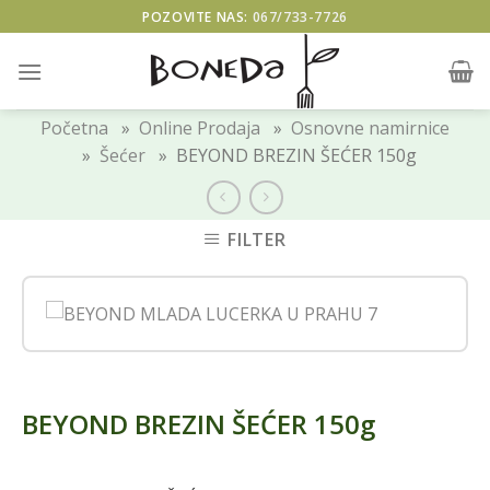
Skip
POZOVITE NAS:
067/733-7726
to
content
Početna
»
Online Prodaja
»
Osnovne namirnice
»
Šećer
» BEYOND BREZIN ŠEĆER 150g
FILTER
BEYOND BREZIN ŠEĆER 150g