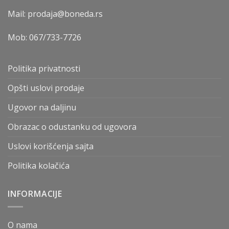
Mail: prodaja@boneda.rs
Mob:
067/733-7726
Politika privatnosti
Opšti uslovi prodaje
Ugovor na daljinu
Obrazac o odustanku od ugovora
Uslovi korišćenja sajta
Politika kolačića
INFORMACIJE
O nama