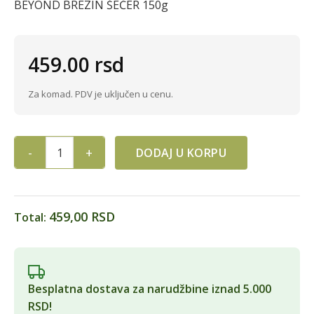
BEYOND BREZIN ŠEĆER 150g
459.00
rsd
Za komad. PDV je uključen u cenu.
DODAJ U KORPU
BEYOND BREZIN ŠEĆER 150g quantity
459,00 RSD
Total:
Besplatna dostava za narudžbine iznad 5.000
RSD!