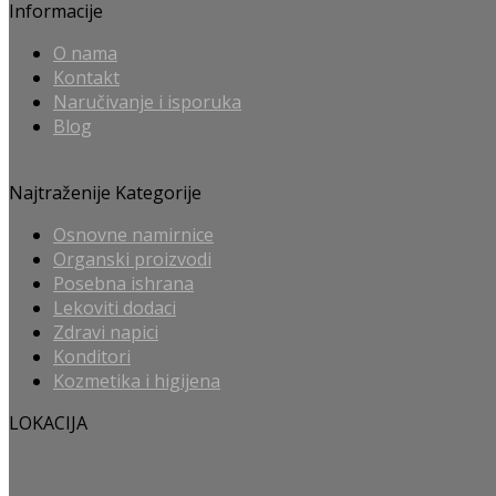
Informacije
O nama
Kontakt
Naručivanje i isporuka
Blog
Najtraženije Kategorije
Osnovne namirnice
Organski proizvodi
Posebna ishrana
Lekoviti dodaci
Zdravi napici
Konditori
Kozmetika i higijena
LOKACIJA