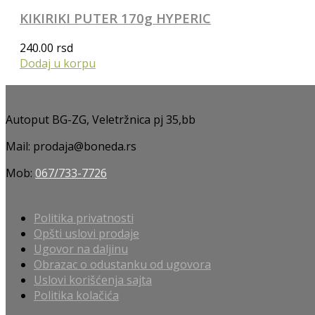
KIKIRIKI PUTER 170g HYPERIC
240.00
rsd
Dodaj u korpu
Autoput BG-ZG, Veletržnica pj 35,bb
Mail: prodaja@boneda.rs
Mob:
067/733-7726
Politika privatnosti
Opšti uslovi prodaje
Ugovor na daljinu
Obrazac o odustanku od ugovora
Uslovi korišćenja sajta
Politika kolačića