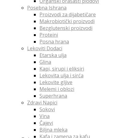
Organski orašasti plodovi
Posebna Ishrana
Proizvodi za dijabetičare
Makrobiotički proizvodi
Bezglutenski proizvodi
Proteini
Posna hrana
Lekoviti Dodaci
Etarska ulja
Glina
Kapi, sirupi i eliksiri
Lekovita ulja i sirća
Lekovite gljive
Melemi i oblozi
Superhrana
Zdravi Napici
Sokovi
Vina
Čajevi
Biljna mleka
Kafa i zamena za kafu