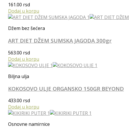
161.00
rsd
Dodaj u korpu
Džem bez šećera
ART DIET DŽEM SUMSKA JAGODA 300gr
563.00
rsd
Dodaj u korpu
Biljna ulja
KOKOSOVO ULJE ORGANSKO 150GR BEYOND
433.00
rsd
Dodaj u korpu
Osnovne namirnice