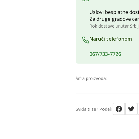
Uslovi besplatne dost
Za druge gradove ce
Rok dostave unutar Srbij
Naruči telefonom
067/733-7726
Šifra proizvoda:
Sviđa ti se? Podeli: