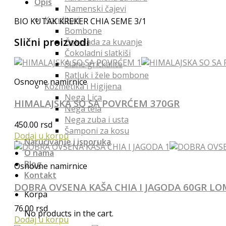
Opis
Namenski čajevi
Konditori
BIO KUTAK KREKER CHIA SEME 3/1
Bombone
Slični proizvodi
Čokolada za kuvanje
Čokoladni slatkiši
Slane grickalice
Ratluk i žele bombone
Osnovne namirnice
Kozmetika i Higijena
Nega Lica
HIMALAJSKA SO SA POVRĆEM 370GR
Nega tela
Nega zuba i usta
450.00
rsd
Šamponi za kosu
Dodaj u korpu
Naručivanje i isporuka
O nama
Blog
Osnovne namirnice
Kontakt
DOBRA OVSENA KAŠA CHIA I JAGODA 60GR L
Korpa
76.00
rsd
No products in the cart.
Dodaj u korpu