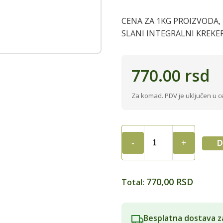
CENA ZA 1KG PROIZVODA,
SLANI INTEGRALNI KREKE
770.00
rsd
Za komad. PDV je uključen u c
D
BIO
KUTAK
KREKER
CHIA
770,00 RSD
Total:
SEME
3/1
quantity
Besplatna dostava z