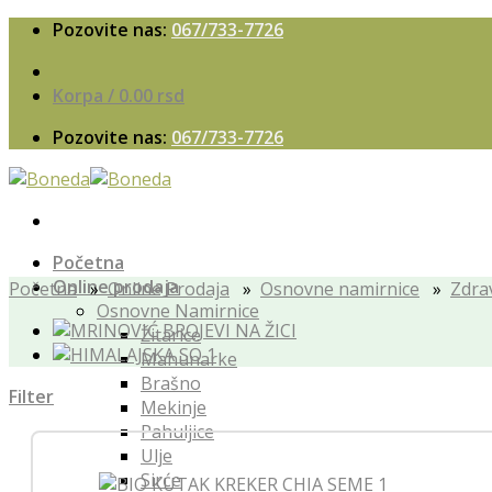
Skip
Pozovite nas:
067/733-7726
to
content
Korpa /
0.00
rsd
Pozovite nas:
067/733-7726
Početna
Online prodaja
Početna
»
Online Prodaja
»
Osnovne namirnice
»
Zdra
Osnovne Namirnice
Žitarice
Mahunarke
Brašno
Filter
Mekinje
Pahuljice
Ulje
Sirće