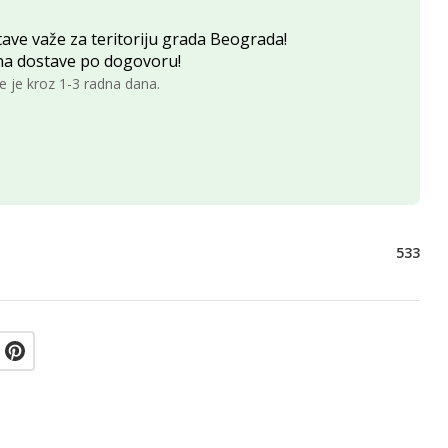
ave važe za teritoriju grada Beograda!
na dostave po dogovoru!
e je kroz 1-3 radna dana.
533