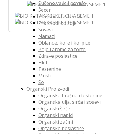
Sušeno voće i povrće
Šećer
Praškasti proizvodi
Proizvodi od soje
Sosevi
Namazi
Oblande, kore i korpice
Boje i arome za torte
Zdrave poslastice
Hleb
Testenine
Musli
So
Organski Proizvodi
Organska brašna i testenine
Organska ulja, sirća i sosevi
Organski šećer
Organski napici
Organski začini
Organske poslastice