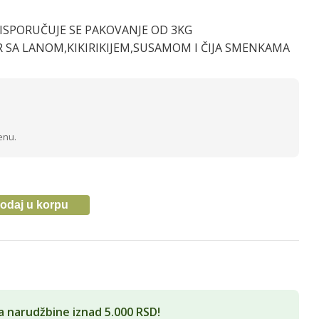
 ISPORUČUJE SE PAKOVANJE OD 3KG
R SA LANOM,KIKIRIKIJEM,SUSAMOM I ČIJA SMENKAMA
enu.
odaj u korpu
a narudžbine iznad 5.000 RSD!