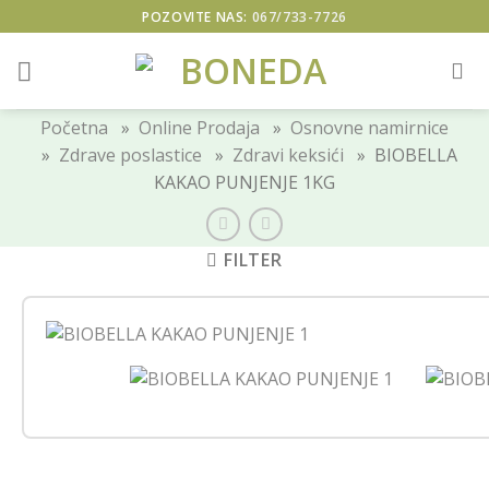
Skip
POZOVITE NAS:
067/733-7726
to
content
Početna
»
Online Prodaja
»
Osnovne namirnice
»
Zdrave poslastice
»
Zdravi keksići
» BIOBELLA
KAKAO PUNJENJE 1KG
FILTER