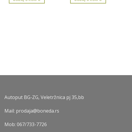
Autoput BG-ZG, Veletržnica pj 35,bb
Mail: prodaja@boneda.rs
Mob:
067/733-7726