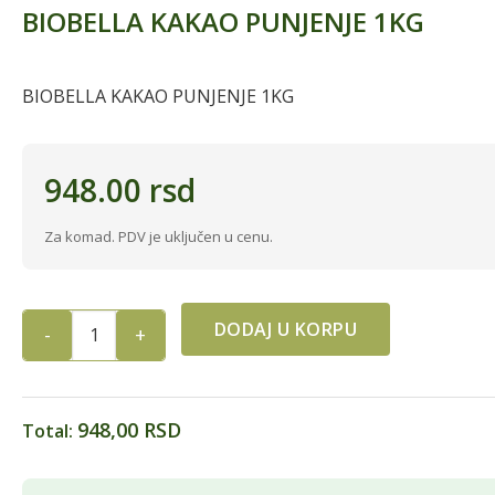
BIOBELLA KAKAO PUNJENJE 1KG
BIOBELLA KAKAO PUNJENJE 1KG
948.00
rsd
Za komad. PDV je uključen u cenu.
DODAJ U KORPU
BIOBELLA
KAKAO
PUNJENJE
1KG
948,00 RSD
Total:
quantity