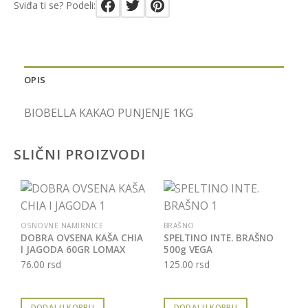
Sviđa ti se? Podeli:
OPIS
BIOBELLA KAKAO PUNJENJE 1KG
SLIČNI PROIZVODI
OSNOVNE NAMIRNICE
BRAŠNO
DOBRA OVSENA KAŠA CHIA
SPELTINO INTE. BRAŠNO
I JAGODA 60GR LOMAX
500g VEGA
76.00
rsd
125.00
rsd
DODAJ U KORPU
DODAJ U KORPU