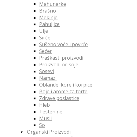
Mahunarke
Brašno
Mekinje
Pahuljice
Ulje
Sirće
Sušeno voće i povrće
Šećer
Praškasti proizvodi
Proizvodi od soje
Sosevi
Namazi
Oblande, kore i korpice
Boje i arome za torte
Zdrave poslastice
Hleb
Testenine
Musli
So
Organski Proizvodi