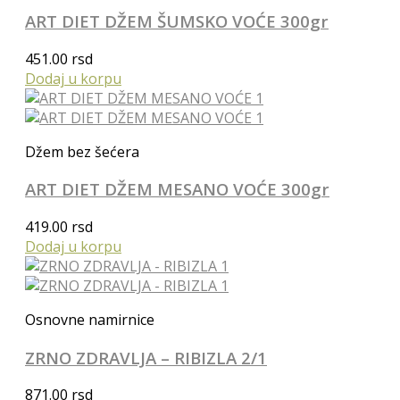
ART DIET DŽEM ŠUMSKO VOĆE 300gr
451.00
rsd
Dodaj u korpu
Džem bez šećera
ART DIET DŽEM MESANO VOĆE 300gr
419.00
rsd
Dodaj u korpu
Osnovne namirnice
ZRNO ZDRAVLJA – RIBIZLA 2/1
871.00
rsd