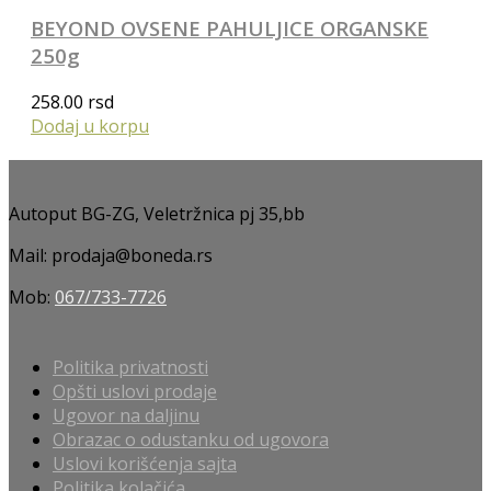
BEYOND OVSENE PAHULJICE ORGANSKE
250g
258.00
rsd
Dodaj u korpu
Autoput BG-ZG, Veletržnica pj 35,bb
Mail: prodaja@boneda.rs
Mob:
067/733-7726
Politika privatnosti
Opšti uslovi prodaje
Ugovor na daljinu
Obrazac o odustanku od ugovora
Uslovi korišćenja sajta
Politika kolačića