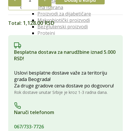
Dodaj u korpu
Organski orašasti plodovi
MED
Posebna Ishrana
LIVADSKI
Proizvodi za dijabetičare
980g
Makrobiotički proizvodi
KOVAČEVIĆ
1,128.00 RSD
Total:
Bezglutenski proizvodi
quantity
Proteini
Posna hrana
Lekoviti Dodaci
Besplatna dostava za narudžbine iznad 5.000
Etarska ulja
RSD!
Glina
Kapi, sirupi i eliksiri
Lekovita ulja i sirća
Uslovi besplatne dostave važe za teritoriju
Lekovite gljive
grada Beograda!
Melemi i oblozi
Za druge gradove cena dostave po dogovoru!
Superhrana
Rok dostave unutar Srbije je kroz 1-3 radna dana.
Zdravi Napici
Sokovi
Vina
Naruči telefonom
Čajevi
Biljna mleka
067/733-7726
Kafa i zamena za kafu