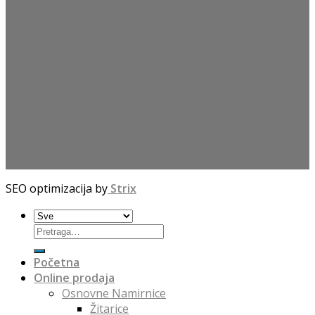
SEO optimizacija by
Strix
Početna
Online prodaja
Osnovne Namirnice
Žitarice