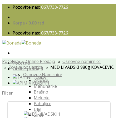
Skip
Pozovite nas:
067/733-7726
to
content
Korpa /
0.00
rsd
Pozovite nas:
067/733-7726
Početna
»
Online Prodaja
»
Osnovne namirnice
Početna
»
Zdrave poslastice
» MED LIVADSKI 980g KOVAČEVIĆ
Online prodaja
Osnovne Namirnice
Žitarice
Mahunarke
Brašno
Filter
Mekinje
Pahuljice
Ulje
Sirće