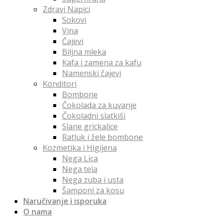
Zdravi Napici
Sokovi
Vina
Čajevi
Biljna mleka
Kafa i zamena za kafu
Namenski čajevi
Konditori
Bombone
Čokolada za kuvanje
Čokoladni slatkiši
Slane grickalice
Ratluk i žele bombone
Kozmetika i Higijena
Nega Lica
Nega tela
Nega zuba i usta
Šamponi za kosu
Naručivanje i isporuka
O nama