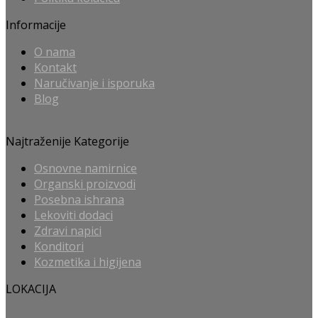
Informacije
O nama
Kontakt
Naručivanje i isporuka
Blog
Najtraženije Kategorije
Osnovne namirnice
Organski proizvodi
Posebna ishrana
Lekoviti dodaci
Zdravi napici
Konditori
Kozmetika i higijena
LOKACIJA