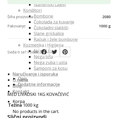
Namenski čajevi
Konditori
Bombone
Šifra proizvoda:
2080
Čokolada za kuvanje
Pakovanje:
1000 g
Čokoladni slatkiši
Slane grickalice
Ratluk i žele bombone
Kozmetika i Higijena
Nega Lica
Sviđa ti se? Podeli:
Nega tela
Nega zuba i usta
Šamponi za kosu
Naručivanje i isporuka
Opis
O nama
Dodatne informacije
Blog
Kontakt
MED LIVADSKI 1KG KOVAČEVIĆ
Korpa
Težina
1000 kg
No products in the cart.
Slični proizvodi