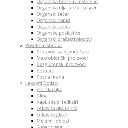
Organska brašna i testenine
Organska ulja, sirća i sosevi
Organski šećer
Organski napici
Organski začini
Organske poslastice
Organski orašasti plodovi
Posebna Ishrana
Proizvodi za dijabetičare
Makrobiotički proizvodi
Bezglutenski proizvodi
Proteini
Posna hrana
Lekoviti Dodaci
Etarska ulja
Glina
Kapi, sirupi i eliksiri
Lekovita ulja i sirća
Lekovite gljive
Melemi i oblozi
Superhrana