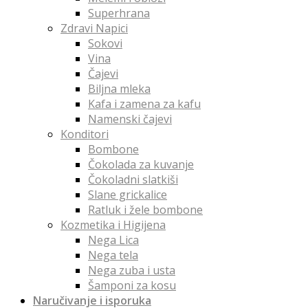
Superhrana
Zdravi Napici
Sokovi
Vina
Čajevi
Biljna mleka
Kafa i zamena za kafu
Namenski čajevi
Konditori
Bombone
Čokolada za kuvanje
Čokoladni slatkiši
Slane grickalice
Ratluk i žele bombone
Kozmetika i Higijena
Nega Lica
Nega tela
Nega zuba i usta
Šamponi za kosu
Naručivanje i isporuka