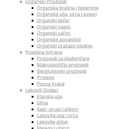
Organski Proizvodi
Organska brašna i testenine
Organska ulja, sirća i sosevi
Organski šećer
Organski napici
Organski začini
Organske poslastice
Organski orašasti plodovi
Posebna Ishrana
Proizvodi za dijabetičare
Makrobiotički proizvodi
Bezglutenski proizvodi
Proteini
Posna hrana
Lekoviti Dodaci
Etarska ulja
Glina
Kapi, sirupi i eliksiri
Lekovita ulja i sirća
Lekovite gljive
Melemi i oblozi