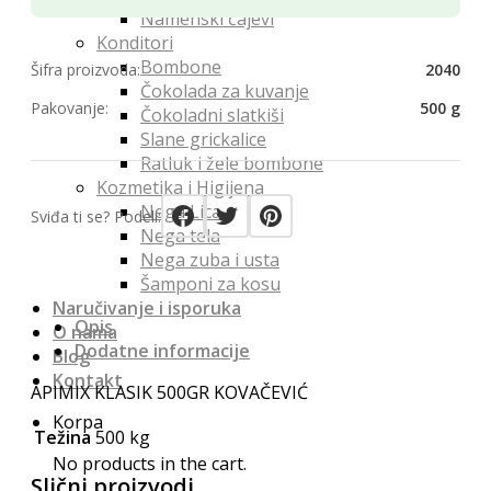
Namenski čajevi
Konditori
Bombone
Šifra proizvoda:
2040
Čokolada za kuvanje
Pakovanje:
500 g
Čokoladni slatkiši
Slane grickalice
Ratluk i žele bombone
Kozmetika i Higijena
Nega Lica
Sviđa ti se? Podeli:
Nega tela
Nega zuba i usta
Šamponi za kosu
Naručivanje i isporuka
Opis
O nama
Dodatne informacije
Blog
Kontakt
APIMIX KLASIK 500GR KOVAČEVIĆ
Korpa
Težina
500 kg
No products in the cart.
Slični proizvodi