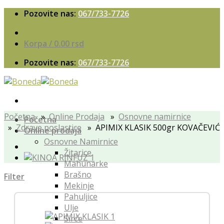
Skip
Pozovite nas:
067/733-7726
to
content
Korpa /
0.00
rsd
Pozovite nas:
067/733-7726
Početna
»
Online Prodaja
»
Osnovne namirnice
Početna
»
Zdrave poslastice
» APIMIX KLASIK 500gr KOVAČEVIĆ
Online prodaja
Osnovne Namirnice
Žitarice
Mahunarke
Brašno
Filter
Mekinje
Pahuljice
Ulje
Sirće