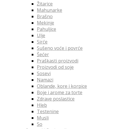
Žitarice
Mahunarke
Brašno
Mekinje
Pahuljice
Ulje
Sirće
Sušeno voće i povrće
Šećer
Praškasti proizvodi
Proizvodi od soje
Sosevi
Namazi
Oblande, kore i korpice
Boje i arome za torte
Zdrave poslastice
Hleb
Testenine
Musli
So