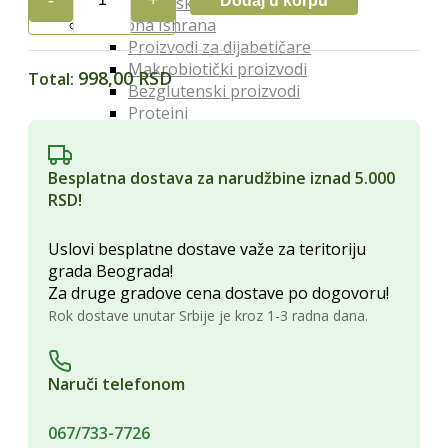
Dodaj u korpu
Organski orašasti plodovi
APIMIX
Posebna Ishrana
KLASIK
Proizvodi za dijabetičare
500gr
Makrobiotički proizvodi
KOVAČEVIĆ
998,00 RSD
Total:
Bezglutenski proizvodi
quantity
Proteini
Posna hrana
Lekoviti Dodaci
Besplatna dostava za narudžbine iznad 5.000
Etarska ulja
RSD!
Glina
Kapi, sirupi i eliksiri
Lekovita ulja i sirća
Uslovi besplatne dostave važe za teritoriju
Lekovite gljive
grada Beograda!
Melemi i oblozi
Za druge gradove cena dostave po dogovoru!
Superhrana
Rok dostave unutar Srbije je kroz 1-3 radna dana.
Zdravi Napici
Sokovi
Vina
Naruči telefonom
Čajevi
Biljna mleka
067/733-7726
Kafa i zamena za kafu