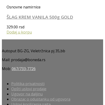
Osnovne namirnice
ŠLAG KREM VANILA 500g GOLD
329.00
rsd
Dodaj u korpu
Autoput BG-ZG, Veletržnica pj 35,bb
Mail: prodaja@boneda.rs
Mob:
067/733-7726
Politika privatnosti
Opšti uslovi prodaje
Ugovor na daljinu
Obrazac o odustanku od ugovora
Uslovi korišćenja sajta