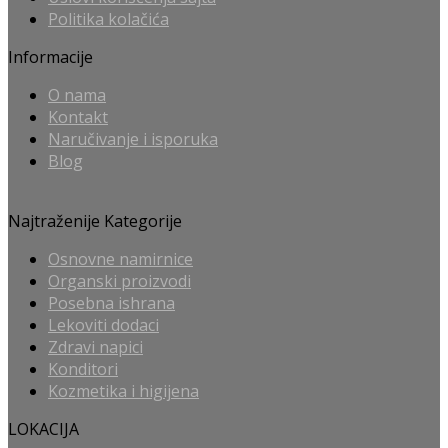
Politika kolačića
Informacije
O nama
Kontakt
Naručivanje i isporuka
Blog
Najtraženije Kategorije
Osnovne namirnice
Organski proizvodi
Posebna ishrana
Lekoviti dodaci
Zdravi napici
Konditori
Kozmetika i higijena
LOKACIJA