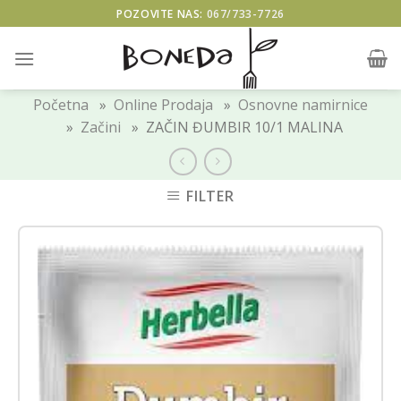
Skip
POZOVITE NAS:
067/733-7726
to
content
Početna
»
Online Prodaja
»
Osnovne namirnice
»
Začini
» ZAČIN ĐUMBIR 10/1 MALINA
FILTER