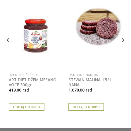
DŽEM BEZ ŠEĆERA
OSNOVNE NAMIRNICE
MA
ART DIET DŽEM MESANO
STEVIAN MALINA 1.5/1
VOĆE 300gr
NANA
419.00
rsd
1,070.00
rsd
DODAJ U KORPU
DODAJ U KORPU