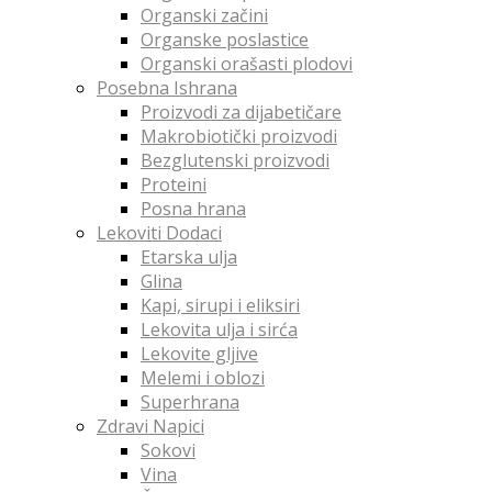
Organski začini
Organske poslastice
Organski orašasti plodovi
Posebna Ishrana
Proizvodi za dijabetičare
Makrobiotički proizvodi
Bezglutenski proizvodi
Proteini
Posna hrana
Lekoviti Dodaci
Etarska ulja
Glina
Kapi, sirupi i eliksiri
Lekovita ulja i sirća
Lekovite gljive
Melemi i oblozi
Superhrana
Zdravi Napici
Sokovi
Vina