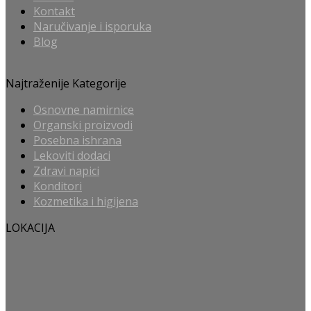
Kontakt
Naručivanje i isporuka
Blog
Najtraženije Kategorije
Osnovne namirnice
Organski proizvodi
Posebna ishrana
Lekoviti dodaci
Zdravi napici
Konditori
Kozmetika i higijena
LOKACIJA