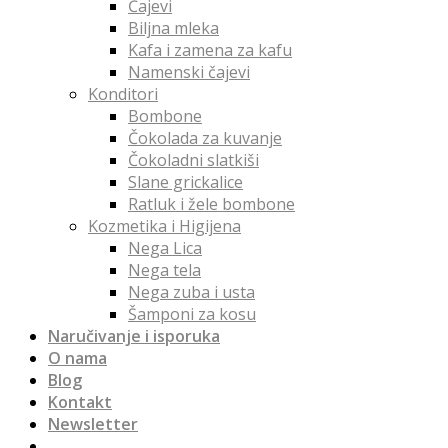
Čajevi
Biljna mleka
Kafa i zamena za kafu
Namenski čajevi
Konditori
Bombone
Čokolada za kuvanje
Čokoladni slatkiši
Slane grickalice
Ratluk i žele bombone
Kozmetika i Higijena
Nega Lica
Nega tela
Nega zuba i usta
Šamponi za kosu
Naručivanje i isporuka
O nama
Blog
Kontakt
Newsletter