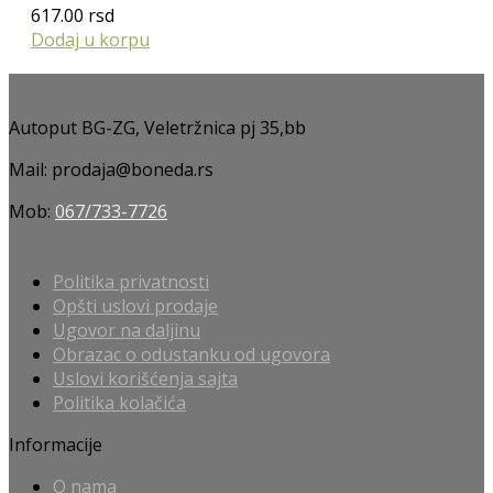
617.00
rsd
Dodaj u korpu
Autoput BG-ZG, Veletržnica pj 35,bb
Mail: prodaja@boneda.rs
Mob:
067/733-7726
Politika privatnosti
Opšti uslovi prodaje
Ugovor na daljinu
Obrazac o odustanku od ugovora
Uslovi korišćenja sajta
Politika kolačića
Informacije
O nama