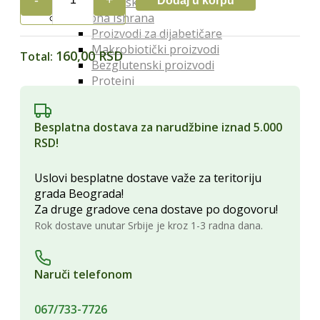
Dodaj u korpu
Organski orašasti plodovi
VOĆAR
Posebna Ishrana
WORCESTER
Proizvodi za dijabetičare
0.25l
Makrobiotički proizvodi
quantity
160,00 RSD
Total:
Bezglutenski proizvodi
Proteini
Posna hrana
Lekoviti Dodaci
Besplatna dostava za narudžbine iznad 5.000
Etarska ulja
RSD!
Glina
Kapi, sirupi i eliksiri
Lekovita ulja i sirća
Uslovi besplatne dostave važe za teritoriju
Lekovite gljive
grada Beograda!
Melemi i oblozi
Za druge gradove cena dostave po dogovoru!
Superhrana
Rok dostave unutar Srbije je kroz 1-3 radna dana.
Zdravi Napici
Sokovi
Vina
Naruči telefonom
Čajevi
Biljna mleka
067/733-7726
Kafa i zamena za kafu