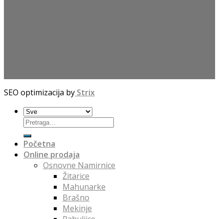
SEO optimizacija by
Strix
Početna
Online prodaja
Osnovne Namirnice
Žitarice
Mahunarke
Brašno
Mekinje
Pahuljice