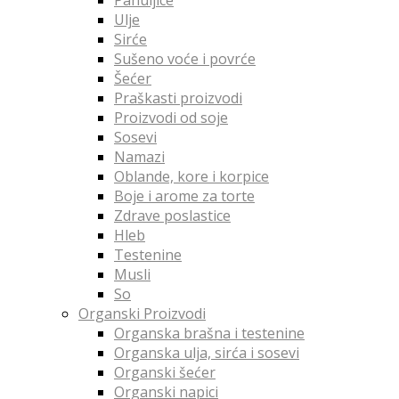
Ulje
Sirće
Sušeno voće i povrće
Šećer
Praškasti proizvodi
Proizvodi od soje
Sosevi
Namazi
Oblande, kore i korpice
Boje i arome za torte
Zdrave poslastice
Hleb
Testenine
Musli
So
Organski Proizvodi
Organska brašna i testenine
Organska ulja, sirća i sosevi
Organski šećer
Organski napici