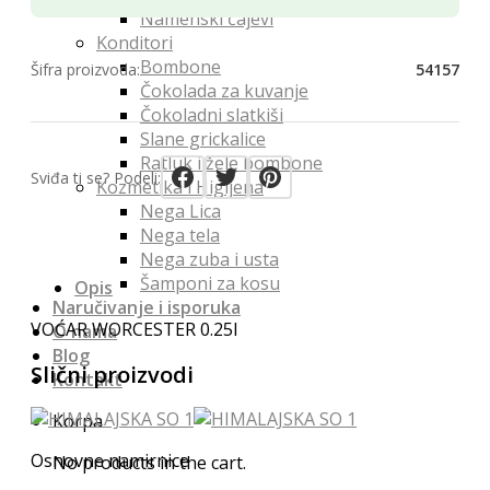
Namenski čajevi
Konditori
Bombone
Šifra proizvoda:
54157
Čokolada za kuvanje
Čokoladni slatkiši
Slane grickalice
Ratluk i žele bombone
Sviđa ti se? Podeli:
Kozmetika i Higijena
Nega Lica
Nega tela
Nega zuba i usta
Šamponi za kosu
Opis
Naručivanje i isporuka
VOĆAR WORCESTER 0.25l
O nama
Blog
Slični proizvodi
Kontakt
Korpa
Osnovne namirnice
No products in the cart.