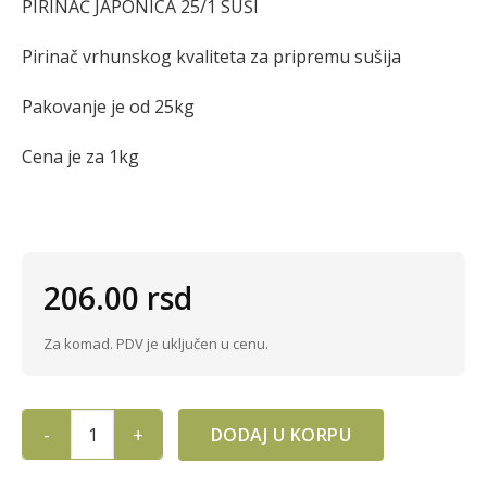
PIRINAČ JAPONICA 25/1 SUŠI
Pirinač vrhunskog kvaliteta za pripremu sušija
Pakovanje je od 25kg
Cena je za 1kg
206.00
rsd
Za komad. PDV je uključen u cenu.
DODAJ U KORPU
PIRINAČ JAPONICA 25/1 SUŠI quantity