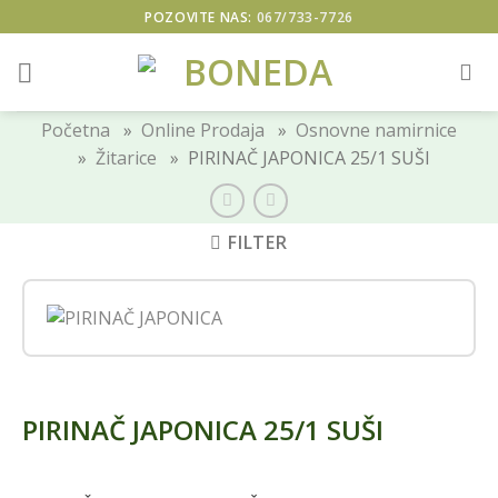
Skip
POZOVITE NAS:
067/733-7726
to
content
Početna
»
Online Prodaja
»
Osnovne namirnice
»
Žitarice
» PIRINAČ JAPONICA 25/1 SUŠI
FILTER
PIRINAČ JAPONICA 25/1 SUŠI