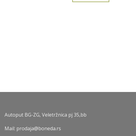
Autoput BG-ZG, Veletržnica pj 35,bb
Mail: prodaja@boneda.rs