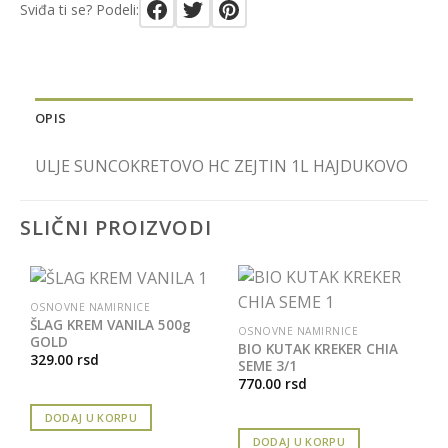
Sviđa ti se? Podeli:
OPIS
ULJE SUNCOKRETOVO HC ZEJTIN 1L HAJDUKOVO
SLIČNI PROIZVODI
OSNOVNE NAMIRNICE
ŠLAG KREM VANILA 500g
OSNOVNE NAMIRNICE
GOLD
BIO KUTAK KREKER CHIA
329.00
rsd
SEME 3/1
770.00
rsd
DODAJ U KORPU
DODAJ U KORPU