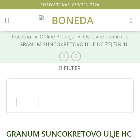
Skip
POZOVITE NAS:
067/733-7726
to
content
Početna
»
Online Prodaja
»
Osnovne namirnice
» GRANUM SUNCOKRETOVO ULJE HC ZEJTIN 1L
FILTER
GRANUM SUNCOKRETOVO ULJE HC