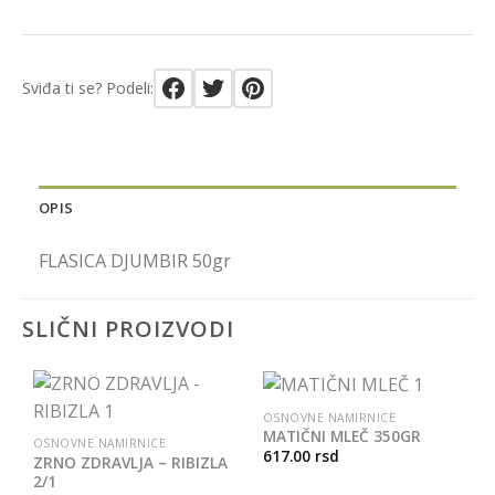
Sviđa ti se? Podeli:
OPIS
FLASICA DJUMBIR 50gr
SLIČNI PROIZVODI
OSNOVNE NAMIRNICE
MATIČNI MLEČ 350GR
OSNOVNE NAMIRNICE
617.00
rsd
ZRNO ZDRAVLJA – RIBIZLA
2/1