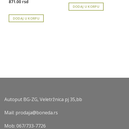
871.00
rsd
DODAJ U KORPU
DODAJ U KORPU
Autoput BG-ZG, Veletržnica pj 35,bb
Mail: prodaja@boneda.rs
Mob:
067/733-7726