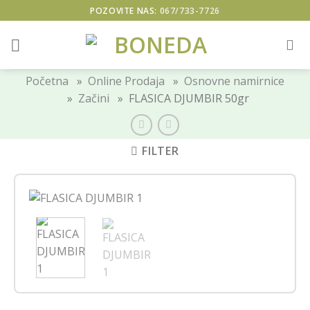
Skip
POZOVITE NAS:
067/733-7726
to
content
Početna
»
Online Prodaja
»
Osnovne namirnice
»
Začini
» FLASICA DJUMBIR 50gr
FILTER