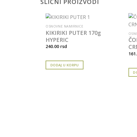
SLIČNI PROIZVODI
OSNOVNE NAMIRNICE
KIKIRIKI PUTER 170g
OSN
HYPERIC
ČO
CR
240.00
rsd
161
DODAJ U KORPU
D