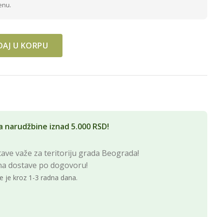
enu.
AJ U KORPU
 ČOK. I KEKS 350gr LMX quantity
a narudžbine iznad 5.000 RSD!
ave važe za teritoriju grada Beograda!
na dostave po dogovoru!
e je kroz 1-3 radna dana.