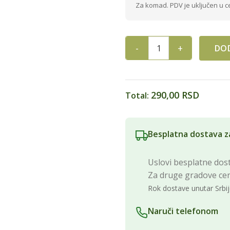
Za komad. PDV je uključen u c
DOD
DOBRA OVSENA GRANOLA BELA
290,00 RSD
Total:
Besplatna dostava z
Uslovi besplatne dost
Za druge gradove ce
Rok dostave unutar Srbij
Naruči telefonom