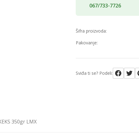
067/733-7726
Šifra proizvoda:
Pakovanje:
Sviđa ti se? Podeli:
KEKS 350gr LMX