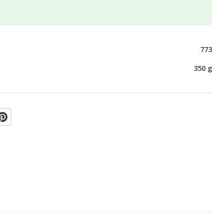
773
350 g