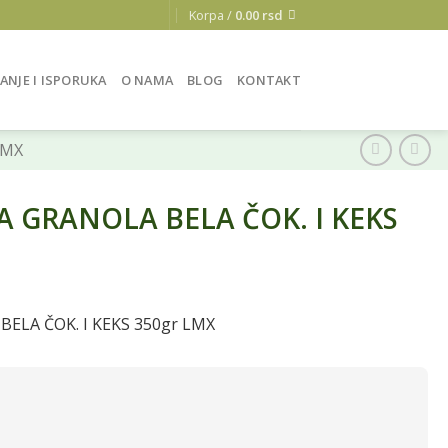
Korpa /
0.00
rsd
ANJE I ISPORUKA
O NAMA
BLOG
KONTAKT
LMX
 GRANOLA BELA ČOK. I KEKS
ELA ČOK. I KEKS 350gr LMX