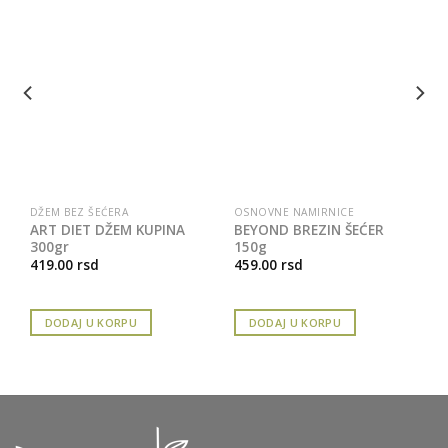
DŽEM BEZ ŠEĆERA
OSNOVNE NAMIRNICE
ART DIET DŽEM KUPINA
BEYOND BREZIN ŠEĆER
300gr
150g
419.00
rsd
459.00
rsd
DODAJ U KORPU
DODAJ U KORPU