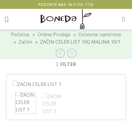
Skip
POZOVITE NAS:
067/733-7726
to
content
Početna
»
Online Prodaja
»
Osnovne namirnice
»
Začini
» ZAČIN CELER LIST 10G MALINA 10/1
FILTER