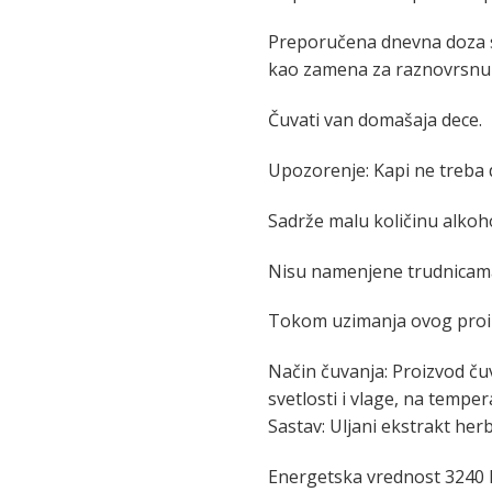
Preporučena dnevna doza se
kao zamena za raznovrsnu 
Čuvati van domašaja dece.
Upozorenje: Kapi ne treba d
Sadrže malu količinu alkoh
Nisu namenjene trudnicama,
Tokom uzimanja ovog proiz
Način čuvanja: Proizvod ču
svetlosti i vlage, na temper
Sastav: Uljani ekstrakt he
Energetska vrednost 3240 k