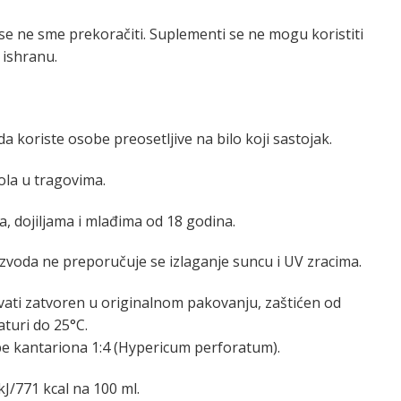
 ne sme prekoračiti. Suplementi se ne mogu koristiti
ishranu.
a koriste osobe preosetljive na bilo koji sastojak.
ola u tragovima.
 dojiljama i mlađima od 18 godina.
voda ne preporučuje se izlaganje suncu i UV zracima.
vati zatvoren u originalnom pakovanju, zaštićen od
aturi do 25°C.
rbe kantariona 1:4 (Hypericum perforatum).
J/771 kcal na 100 ml.