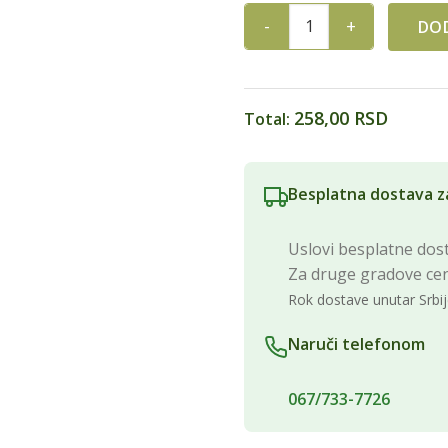
DOD
ULJE KANTARION ZA UNUTRA
258,00 RSD
Total:
Besplatna dostava z
Uslovi besplatne dost
Za druge gradove ce
Rok dostave unutar Srbij
Naruči telefonom
067/733-7726