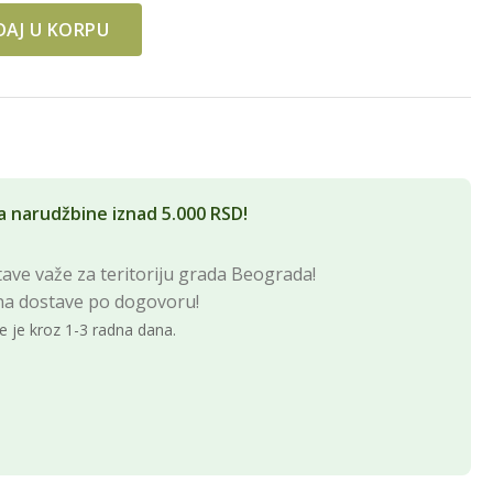
AJ U KORPU
ŠNJU UPOTREBU SF quantity
a narudžbine iznad 5.000 RSD!
ave važe za teritoriju grada Beograda!
na dostave po dogovoru!
e je kroz 1-3 radna dana.