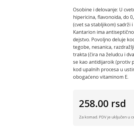
Osobine i delovanje: U cve
hipericina, flavonoida, do 
(cvet sa stabljikom) sadrži
Kantarion ima antiseptično
dejstvo. Povoljno deluje ko
tegobe, nesanica, razdražlj
trakta (čira na želudcu i dv
se kao antidijaroik (protiv 
kod upalnih procesa u ustima
obogaćeno vitaminom E.
258.00
rsd
Za komad. PDV je uključen u c