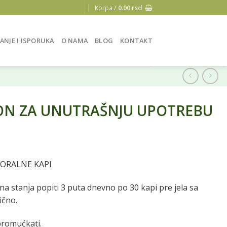
Korpa /
0.00
rsd
ANJE I ISPORUKA
O NAMA
BLOG
KONTAKT
ON ZA UNUTRAŠNJU UPOTREBU
 ORALNE KAPI
a stanja popiti 3 puta dnevno po 30 kapi pre jela sa
ično.
romućkati.