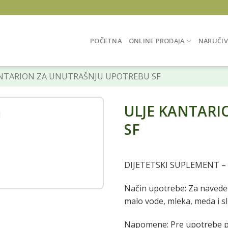
POČETNA
ONLINE PRODAJA
NARUČIV
NTARION ZA UNUTRAŠNJU UPOTREBU SF
ULJE KANTARI
SF
DIJETETSKI SUPLEMENT –
Način upotrebe: Za naveden
malo vode, mleka, meda i sl
Napomene: Pre upotrebe p