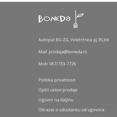
Autoput BG-ZG, Veletržnica pj 35,bb
Mail: prodaja@boneda.rs
Mob:
067/733-7726
Politika privatnosti
Opšti uslovi prodaje
Ugovor na daljinu
Obrazac o odustanku od ugovora