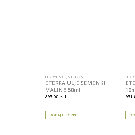
LEKOVITA ULJA I SIRĆA
LEKOV
ENI PROTEIN
ETERRA ULJE SEMENKI
ET
MALINE 50ml
10m
895.00
rsd
951.
DODAJ U KORPU
DO