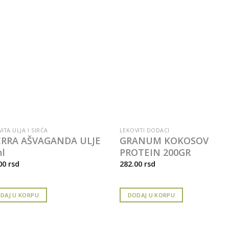
ITA ULJA I SIRĆA
LEKOVITI DODACI
ERRA AŠVAGANDA ULJE
GRANUM KOKOSOV
l
PROTEIN 200GR
00
rsd
282.00
rsd
DAJ U KORPU
DODAJ U KORPU