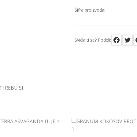
Šifra proizvoda:
Sviđa ti se? Podeli:
OTREBU SF