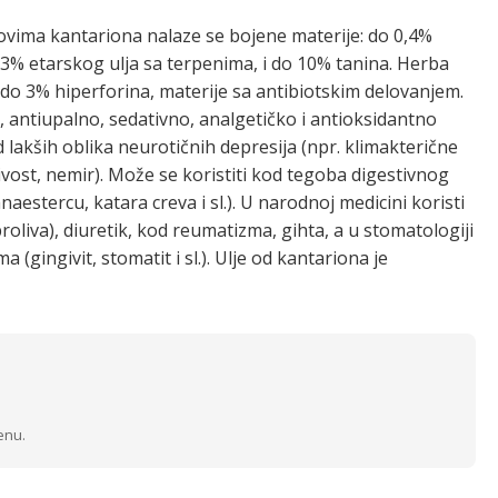
tovima kantariona nalaze se bojene materije: do 0,4%
0,3% etarskog ulja sa terpenima, i do 10% tanina. Herba
 i do 3% hiperforina, materije sa antibiotskim delovanjem.
, antiupalno, sedativno, analgetičko i antioksidantno
d lakših oblika neurotičnih depresija (npr. klimakterične
ivost, nemir). Može se koristiti kod tegoba digestivnog
anaestercu, katara creva i sl.). U narodnoj medicini koristi
proliva), diuretik, kod reumatizma, gihta, a u stomatologiji
 (gingivit, stomatit i sl.). Ulje od kantariona je
enu.