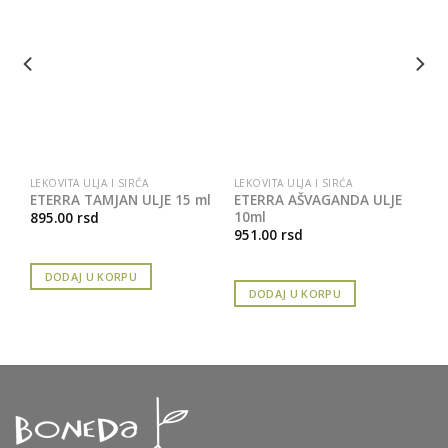
LEKOVITA ULJA I SIRĆA
LEKOVITA ULJA I SIRĆA
A
ETERRA TAMJAN ULJE 15 ml
ETERRA AŠVAGANDA ULJE
10ml
895.00
rsd
951.00
rsd
DODAJ U KORPU
DODAJ U KORPU