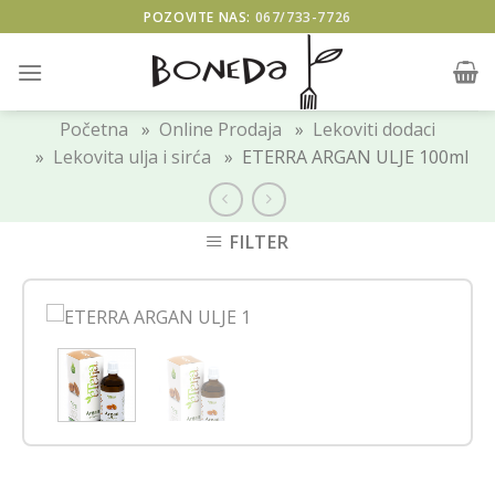
Skip
POZOVITE NAS:
067/733-7726
to
content
Početna
»
Online Prodaja
»
Lekoviti dodaci
»
Lekovita ulja i sirća
» ETERRA ARGAN ULJE 100ml
FILTER