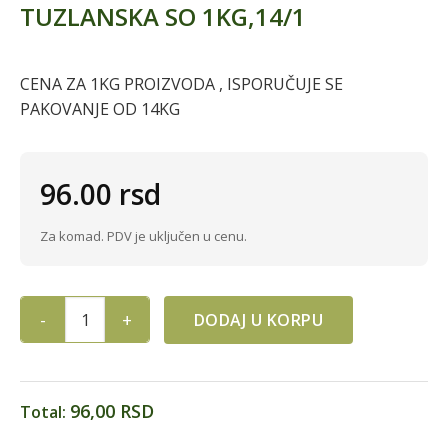
TUZLANSKA SO 1KG,14/1
CENA ZA 1KG PROIZVODA , ISPORUČUJE SE
PAKOVANJE OD 14KG
96.00
rsd
Za komad. PDV je uključen u cenu.
DODAJ U KORPU
TUZLANSKA SO 1KG,14/1 quantity
96,00 RSD
Total: