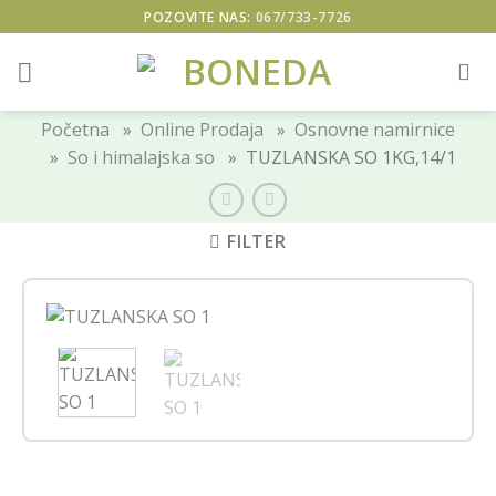
Skip
POZOVITE NAS:
067/733-7726
to
content
Početna
»
Online Prodaja
»
Osnovne namirnice
»
So i himalajska so
» TUZLANSKA SO 1KG,14/1
FILTER