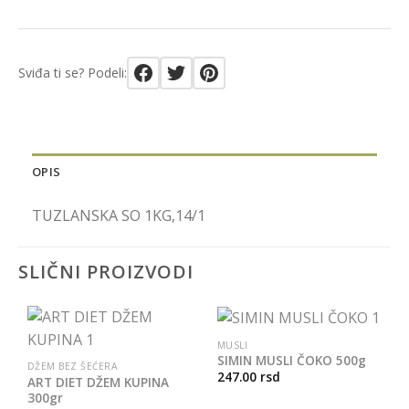
Sviđa ti se? Podeli:
OPIS
TUZLANSKA SO 1KG,14/1
SLIČNI PROIZVODI
MUSLI
SIMIN MUSLI ČOKO 500g
DŽEM BEZ ŠEĆERA
247.00
rsd
ART DIET DŽEM KUPINA
300gr