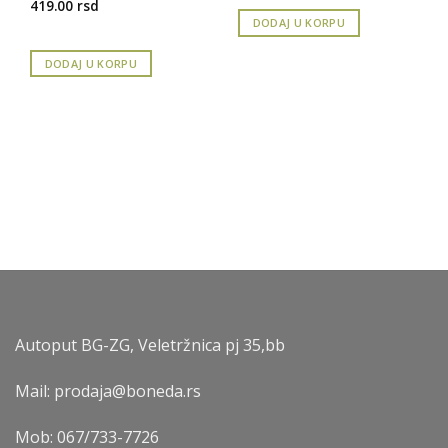
419.00
rsd
DODAJ U KORPU
DODAJ U KORPU
Autoput BG-ZG, Veletržnica pj 35,bb
Mail: prodaja@boneda.rs
Mob:
067/733-7726