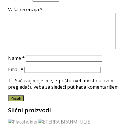
Vaša recenzija
*
Name
*
Email
*
Sačuvaj moje ime, e-poštu i veb mesto u ovom
pregledaču veba za sledeći put kada komentarišem.
Slični proizvodi