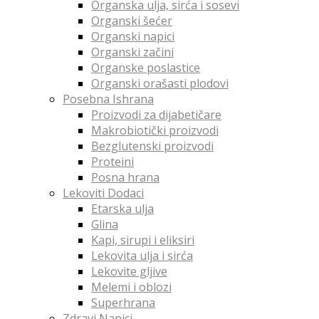
Organska ulja, sirća i sosevi
Organski šećer
Organski napici
Organski začini
Organske poslastice
Organski orašasti plodovi
Posebna Ishrana
Proizvodi za dijabetičare
Makrobiotički proizvodi
Bezglutenski proizvodi
Proteini
Posna hrana
Lekoviti Dodaci
Etarska ulja
Glina
Kapi, sirupi i eliksiri
Lekovita ulja i sirća
Lekovite gljive
Melemi i oblozi
Superhrana
Zdravi Napici