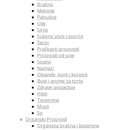
Brašno
Mekinje
Pahuljice
Ulje
Sirće
Sušeno voće i povrće
Šećer
Praškasti proizvodi
Proizvodi od soje
Sosevi
Namazi
Oblande, kore i korpice
Boje i arome za torte
Zdrave poslastice
Hleb
Testenine
Musli
So
Organski Proizvodi
Organska brašna i testenine