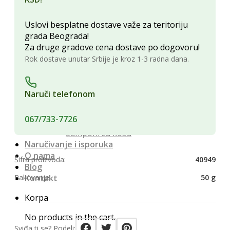
Namenski čajevi
Konditori
Uslovi besplatne dostave važe za teritoriju
Bombone
grada Beograda!
Čokolada za kuvanje
Za druge gradove cena dostave po dogovoru!
Čokoladni slatkiši
Rok dostave unutar Srbije je kroz 1-3 radna dana.
Slane grickalice
Ratluk i žele bombone
Kozmetika i Higijena
Naruči telefonom
Nega Lica
Nega tela
067/733-7726
Nega zuba i usta
Šamponi za kosu
Naručivanje i isporuka
O nama
Šifra proizvoda:
40949
Blog
Pakovanje:
Kontakt
50 g
Korpa
No products in the cart.
Sviđa ti se? Podeli: