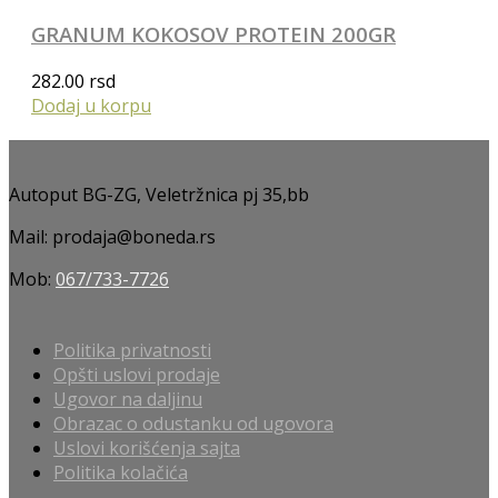
GRANUM KOKOSOV PROTEIN 200GR
282.00
rsd
Dodaj u korpu
Autoput BG-ZG, Veletržnica pj 35,bb
Mail: prodaja@boneda.rs
Mob:
067/733-7726
Politika privatnosti
Opšti uslovi prodaje
Ugovor na daljinu
Obrazac o odustanku od ugovora
Uslovi korišćenja sajta
Politika kolačića