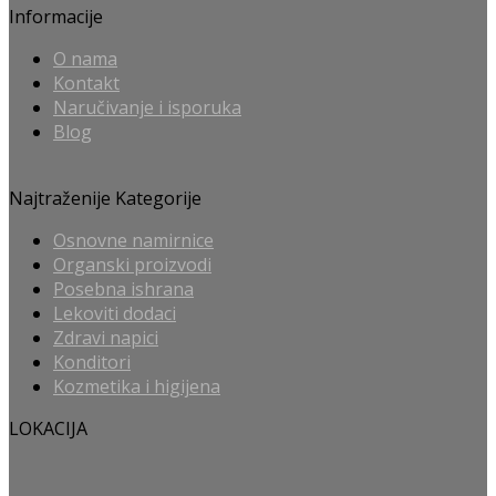
Informacije
O nama
Kontakt
Naručivanje i isporuka
Blog
Najtraženije Kategorije
Osnovne namirnice
Organski proizvodi
Posebna ishrana
Lekoviti dodaci
Zdravi napici
Konditori
Kozmetika i higijena
LOKACIJA