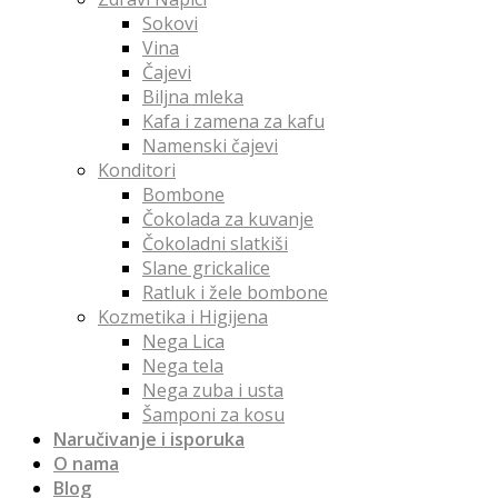
Sokovi
Vina
Čajevi
Biljna mleka
Kafa i zamena za kafu
Namenski čajevi
Konditori
Bombone
Čokolada za kuvanje
Čokoladni slatkiši
Slane grickalice
Ratluk i žele bombone
Kozmetika i Higijena
Nega Lica
Nega tela
Nega zuba i usta
Šamponi za kosu
Naručivanje i isporuka
O nama
Blog