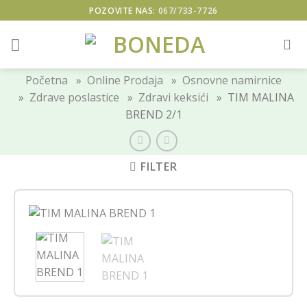
Skip
POZOVITE NAS:
067/733-7726
to
content
Početna
»
Online Prodaja
»
Osnovne namirnice
»
Zdrave poslastice
»
Zdravi keksići
» TIM MALINA
BREND 2/1
FILTER