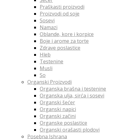
Praškasti proizvodi
Proizvodi od soje
Sosevi
Namazi
Oblande, kore i korpice
Boje i arome za torte
Zdrave poslastice
Hleb
Testenine
Musli
So
Organski Proizvodi
Organska brašna i testenine
Organska ulja, sirća i sosevi
Organski šećer
Organski napici
Organski začini
Organske poslastice
Organski orašasti plodovi
Posebna Ishrana