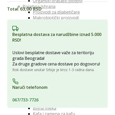
Organski orašasti plodovi
9
Posebna Ishrana
ROZE
63,00 RSD
Total:
Proizvodi za dijabetičare
quantity
Makrobiotički proizvodi
Bezglutenski proizvodi
Proteini
Besplatna dostava za narudžbine iznad 5.000
Posna hrana
RSD!
Lekoviti Dodaci
Etarska ulja
Glina
Uslovi besplatne dostave važe za teritoriju
Kapi, sirupi i eliksiri
grada Beograda!
Lekovita ulja i sirća
Za druge gradove cena dostave po dogovoru!
Lekovite gljive
Rok dostave unutar Srbije je kroz 1-3 radna dana.
Melemi i oblozi
Superhrana
Zdravi Napici
Naruči telefonom
Sokovi
Vina
067/733-7726
Čajevi
Biljna mleka
Kafa i zamena za kafu