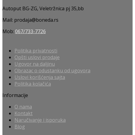
Autoput BG-ZG, Veletržnica pj 35,bb
Mail: prodaja@boneda.rs
Mob:
067/733-7726
Politika privatnosti
Opšti uslovi prodaje
Ugovor na daljinu
Obrazac o odustanku od ugovora
Uslovi korišćenja sajta
Politika kolačića
Informacije
O nama
Kontakt
Naručivanje i isporuka
Blog