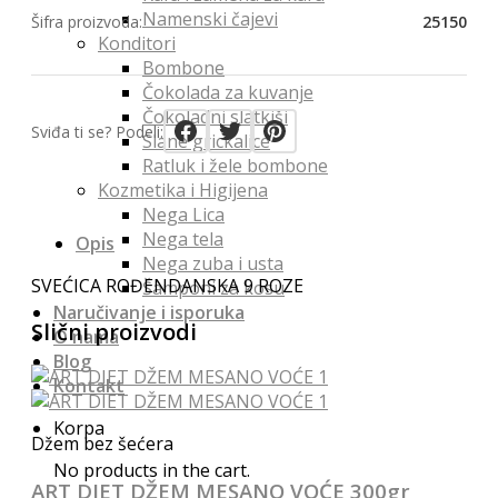
Namenski čajevi
Šifra proizvoda:
25150
Konditori
Bombone
Čokolada za kuvanje
Čokoladni slatkiši
Sviđa ti se? Podeli:
Slane grickalice
Ratluk i žele bombone
Kozmetika i Higijena
Nega Lica
Nega tela
Opis
Nega zuba i usta
SVEĆICA ROĐENDANSKA 9 ROZE
Šamponi za kosu
Naručivanje i isporuka
Slični proizvodi
O nama
Blog
Kontakt
Korpa
Džem bez šećera
No products in the cart.
ART DIET DŽEM MESANO VOĆE 300gr