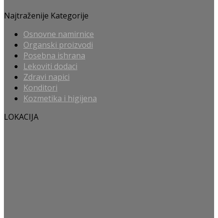
Najtraženije Kategorije
Osnovne namirnice
Organski proizvodi
Posebna ishrana
Lekoviti dodaci
Zdravi napici
Konditori
Kozmetika i higijena
LOKACIJA