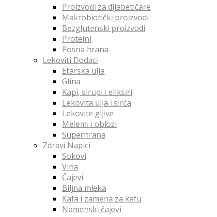
Proizvodi za dijabetičare
Makrobiotički proizvodi
Bezglutenski proizvodi
Proteini
Posna hrana
Lekoviti Dodaci
Etarska ulja
Glina
Kapi, sirupi i eliksiri
Lekovita ulja i sirća
Lekovite gljive
Melemi i oblozi
Superhrana
Zdravi Napici
Sokovi
Vina
Čajevi
Biljna mleka
Kafa i zamena za kafu
Namenski čajevi