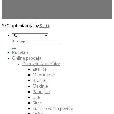
SEO optimizacija by
Strix
Početna
Online prodaja
Osnovne Namirnice
Žitarice
Mahunarke
Brašno
Mekinje
Pahuljice
Ulje
Sirće
Sušeno voće i povrće
Šećer