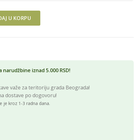
AJ U KORPU
ZE quantity
a narudžbine iznad 5.000 RSD!
ave važe za teritoriju grada Beograda!
na dostave po dogovoru!
e je kroz 1-3 radna dana.