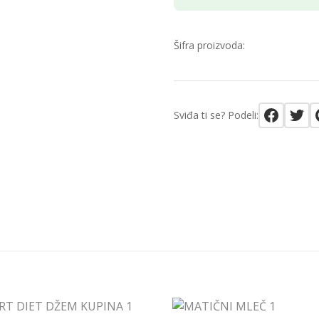
Šifra proizvoda:
Sviđa ti se? Podeli: