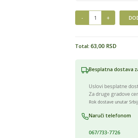
DOD
SVEĆICA ROĐENDANSKA 5 RO
63,00 RSD
Total:
Besplatna dostava z
Uslovi besplatne dost
Za druge gradove ce
Rok dostave unutar Srbij
Naruči telefonom
067/733-7726