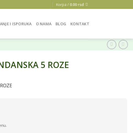
Korpa /
0.00
rsd
ANJE I ISPORUKA
O NAMA
BLOG
KONTAKT
NDANSKA 5 ROZE
 ROZE
enu.