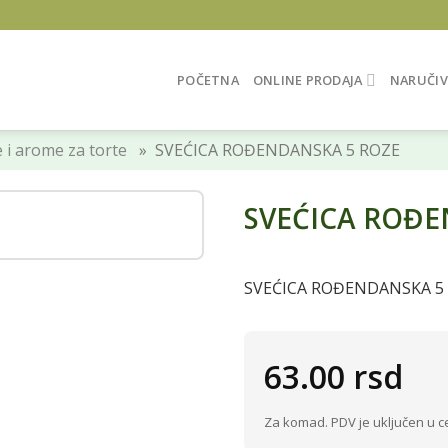
POČETNA
ONLINE PRODAJA
NARUČIV
 i arome za torte
» SVEĆICA ROĐENDANSKA 5 ROZE
SVEĆICA ROĐE
SVEĆICA ROĐENDANSKA 5
63.00
rsd
Za komad. PDV je uključen u c