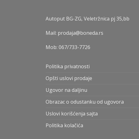
Autoput BG-ZG, Veletržnica pj 35,bb
Mail: prodaja@boneda.rs
Mob:
067/733-7726
Politika privatnosti
Opšti uslovi prodaje
Ugovor na daljinu
Obrazac o odustanku od ugovora
Uslovi korišćenja sajta
Politika kolačića