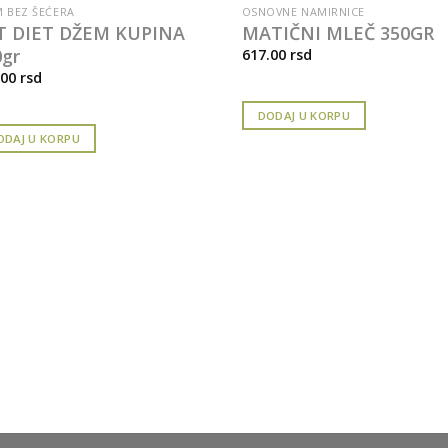
 BEZ ŠEĆERA
OSNOVNE NAMIRNICE
T DIET DŽEM KUPINA
MATIČNI MLEČ 350GR
0gr
617.00
rsd
.00
rsd
DODAJ U KORPU
ODAJ U KORPU