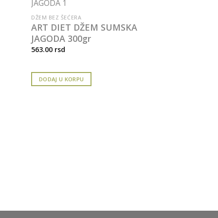
DŽEM BEZ ŠEĆERA
ART DIET DŽEM SUMSKA
JAGODA 300gr
563.00
rsd
DODAJ U KORPU
OSNOVNE NAMIRNI
DOBRA OVSE
I JAGODA 6
76.00
rsd
DODAJ U KORPU