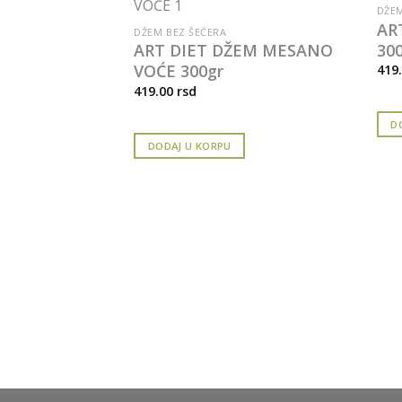
DŽEM
AR
DŽEM BEZ ŠEĆERA
30
ART DIET DŽEM MESANO
VOĆE 300gr
419
419.00
rsd
D
DODAJ U KORPU