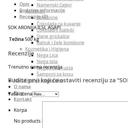
Opis
Namenski čajevi
Dodatne informacije
Konditori
Recenzije (0)
Bombone
Čokolada za kuvanje
SOK ARONIJA 0,5L AGAPI
Čokoladni slatkiši
Slane grickalice
Težina
500 kg
Ratluk i žele bombone
Kozmetika i Higijena
Recenzije
Nega Lica
Nega tela
Trenutno nema recenzija.
Nega zuba i usta
Šamponi za kosu
Budite prvi koji će ostaviti recenziju za “
Naručivanje i isporuka
O nama
Blog
Vaša ocena
Kontakt
Korpa
No products in the cart.