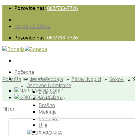
Skip
Pozovite nas:
067/733-7726
to
content
Korpa /
0.00
rsd
Pozovite nas:
067/733-7726
Početna
Online prodaja
Početna
»
Online Prodaja
»
Zdravi Napici
»
Sokovi
» S
Osnovne Namirnice
Žitarice
Mahunarke
Brašno
Filter
Mekinje
Pahuljice
Ulje
Sirće