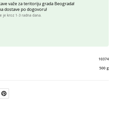
ave važe za teritoriju grada Beograda!
na dostave po dogovoru!
e je kroz 1-3 radna dana.
10374
500 g