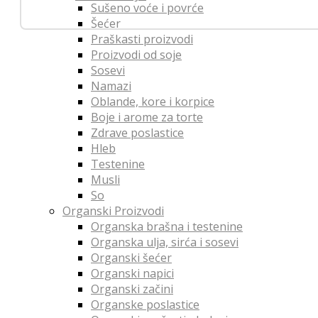
Sušeno voće i povrće
Šećer
Praškasti proizvodi
Proizvodi od soje
Sosevi
Namazi
Oblande, kore i korpice
Boje i arome za torte
Zdrave poslastice
Hleb
Testenine
Musli
So
Organski Proizvodi
Organska brašna i testenine
Organska ulja, sirća i sosevi
Organski šećer
Organski napici
Organski začini
Organske poslastice