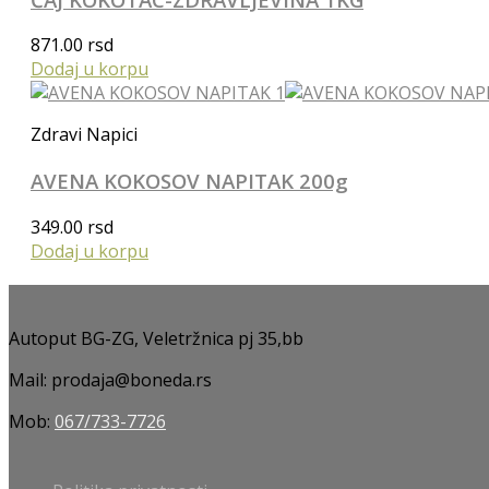
871.00
rsd
Dodaj u korpu
Zdravi Napici
AVENA KOKOSOV NAPITAK 200g
349.00
rsd
Dodaj u korpu
Autoput BG-ZG, Veletržnica pj 35,bb
Mail: prodaja@boneda.rs
Mob:
067/733-7726