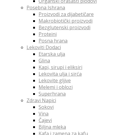
Organski orašasti plodovi
Posebna Ishrana
Proizvodi za dijabetičare
Makrobiotički proizvodi
Bezglutenski proizvodi
Proteini
Posna hrana
Lekoviti Dodaci
Etarska ulja
Glina
Kapi, sirupi i eliksiri
Lekovita ulja i sirća
Lekovite gljive
Melemi i oblozi
Superhrana
Zdravi Napici
Sokovi
Vina
Čajevi
Biljna mleka
Kafa i zamena za kafu