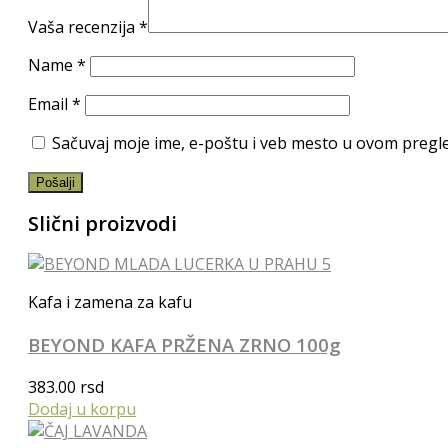
Vaša recenzija
*
Name
*
Email
*
Sačuvaj moje ime, e-poštu i veb mesto u ovom pregl
Slični proizvodi
Kafa i zamena za kafu
BEYOND KAFA PRŽENA ZRNO 100g
383.00
rsd
Dodaj u korpu