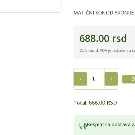
MATIČNI SOK OD ARONIJE
688.00
rsd
Za komad. PDV je uključen u c
D
SOK
ARONIJA
0,5L
AGAPI
688,00 RSD
Total:
quantity
Besplatna dostava z