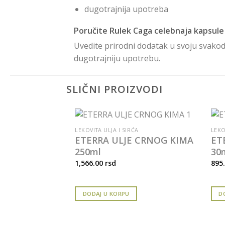
dugotrajnija upotreba
Poručite Rulek Caga celebnaja kapsule
Uvedite prirodni dodatak u svoju svakod
dugotrajniju upotrebu.
SLIČNI PROIZVODI
LEKOVITA ULJA I SIRĆA
LEKO
ETERRA ULJE CRNOG KIMA
ET
250ml
30
1,566.00
rsd
895
DODAJ U KORPU
D