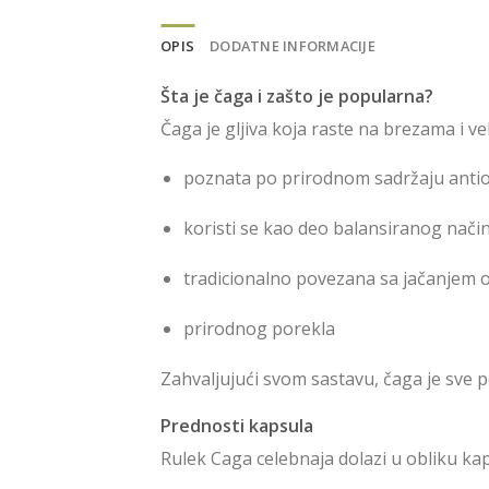
OPIS
DODATNE INFORMACIJE
Šta je čaga i zašto je popularna?
Čaga je gljiva koja raste na brezama i v
poznata po prirodnom sadržaju anti
koristi se kao deo balansiranog način
tradicionalno povezana sa jačanjem
prirodnog porekla
Zahvaljujući svom sastavu, čaga je sve 
Prednosti kapsula
Rulek Caga celebnaja dolazi u obliku k