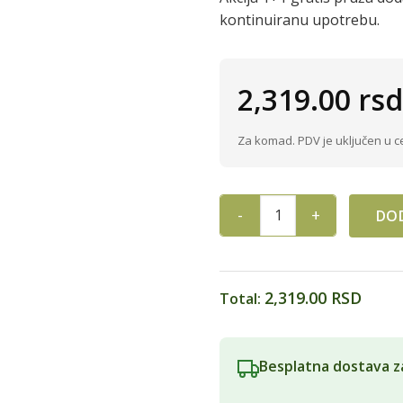
kontinuiranu upotrebu.
2,319.00
rsd
Za komad. PDV je uključen u c
DOD
RULEK CAGA CELEBNAJA 60 K
2,319.00 RSD
Total:
Besplatna dostava z