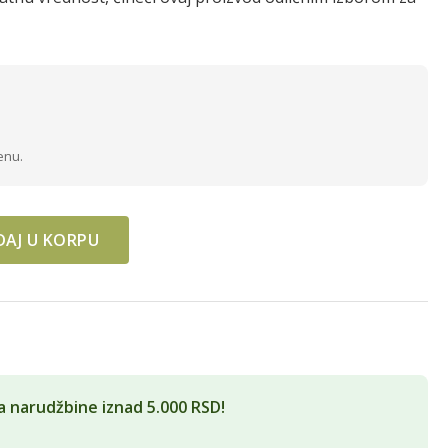
enu.
AJ U KORPU
APSULA , 1+1 GRATIS quantity
a narudžbine iznad 5.000 RSD!