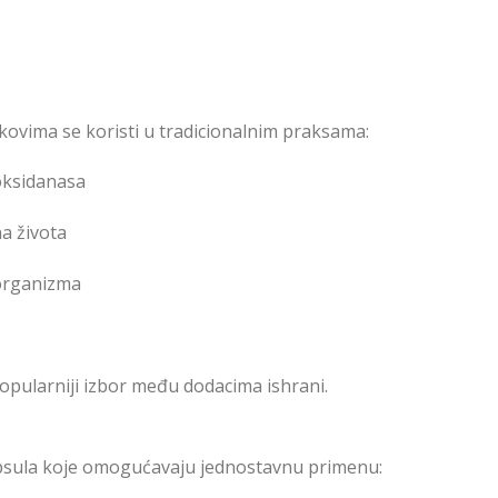
ekovima se koristi u tradicionalnim praksama:
oksidanasa
a života
 organizma
popularniji izbor među dodacima ishrani.
apsula koje omogućavaju jednostavnu primenu: