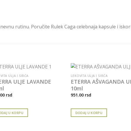
nevnu rutinu. Poručite Rulek Caga celebnaja kapsule i iskor
VITA ULJA I SIRĆA
LEKOVITA ULJA I SIRĆA
ERRA ULJE LAVANDE
ETERRA AŠVAGANDA U
ml
10ml
.00
rsd
951.00
rsd
ODAJ U KORPU
DODAJ U KORPU