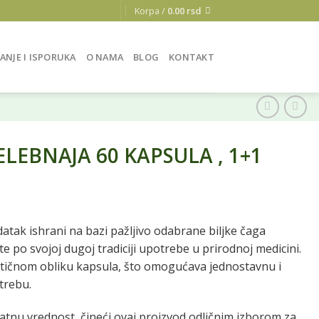
Korpa /
0.00
rsd
ANJE I ISPORUKA
O NAMA
BLOG
KONTAKT
LEBNAJA 60 KAPSULA , 1+1
atak ishrani na bazi pažljivo odabrane biljke čaga
e po svojoj dugoj tradiciji upotrebe u prirodnoj medicini.
ktičnom obliku kapsula, što omogućava jednostavnu i
trebu.
datnu vrednost, čineći ovaj proizvod odličnim izborom za