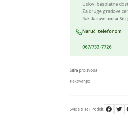
Uslovi besplatne dost
Za druge gradove ce
Rok dostave unutar Srbij
Naruči telefonom
067/733-7726
Šifra proizvoda:
Pakovanje:
Sviđa ti se? Podeli: