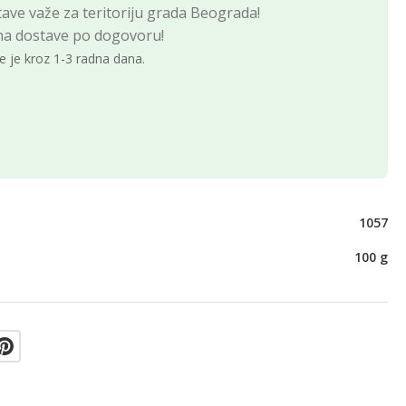
ave važe za teritoriju grada Beograda!
na dostave po dogovoru!
e je kroz 1-3 radna dana.
1057
100 g