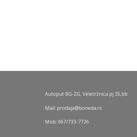
Autoput BG-ZG, Veletržnica pj 35,bb
Mail: prodaja@boneda.rs
Mob:
067/733-7726