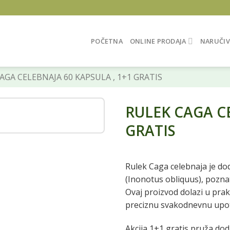
POČETNA
ONLINE PRODAJA
NARUČIV
GA CELEBNAJA 60 KAPSULA , 1+1 GRATIS
RULEK CAGA CE
GRATIS
Rulek Caga celebnaja je dod
(Inonotus obliquus), poznat
Ovaj proizvod dolazi u pra
preciznu svakodnevnu upo
Akcija 1+1 gratis pruža do