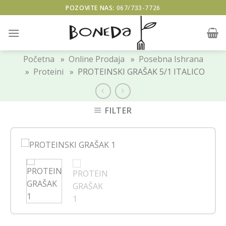
Skip
POZOVITE NAS:
067/733-7726
to
content
Početna
»
Online Prodaja
»
Posebna Ishrana
»
Proteini
» PROTEINSKI GRAŠAK 5/1 ITALICO
FILTER