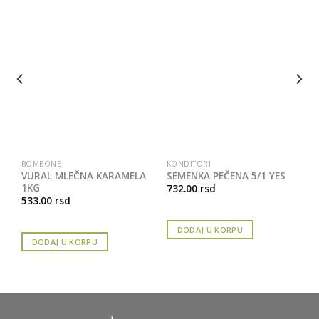
BOMBONE
KONDITORI
VURAL MLEČNA KARAMELA
SEMENKA PEČENA 5/1 YES
1KG
732.00
rsd
533.00
rsd
DODAJ U KORPU
DODAJ U KORPU