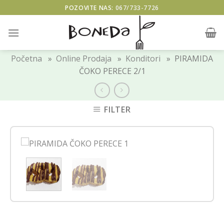
Skip
POZOVITE NAS:
067/733-7726
to
content
Početna
»
Online Prodaja
»
Konditori
» PIRAMIDA
ČOKO PERECE 2/1
FILTER