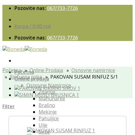
Skip
Pozovite nas:
067/733-7726
to
content
Korpa /
0.00
rsd
Pozovite nas:
067/733-7726
Početna
»
Online Prodaja
»
Osnovne namirnice
Početna
»
Rinfuzna roba
» PAKOVAN SUSAM RINFUZ 5/1
Online prodaja
Osnovne Namirnice
Žitarice
Mahunarke
Brašno
Filter
Mekinje
Pahuljice
Ulje
Sirće