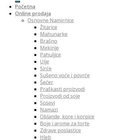
Početna
Online prodaja
Osnovne Namirnice
Žitarice
Mahunarke
Brašno
Mekinje
Pahuljice
Ulje
Sirće
Sušeno voće i povrće
Šećer
Praškasti proizvodi
Proizvodi od soje
Sosevi
Namazi
Oblande, kore i korpice
Boje i arome za torte
Zdrave poslastice
Hleb