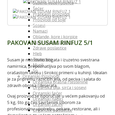
Sušeno voće i povrće
Šećer
Praškasti proizvodi
Proizvodi od soje
Sosevi
Namazi
Oblande, kore i korpice
PAKOVAN SUSAM RINFUZ 5/1
Boje i arome za torte
Zdrave poslastice
Hleb
Testenine
Susam je nutritivno bogata i izuzetno svestrana
Musli
namirnica, prepoznatljiva po svom blagom,
So
orašastom ukusu i širokoj primeni u kuhinji. Idealan
Organski Proizvodi
je za pripremu različitih jela, od peciva i salata do
Organska brašna i testenine
zdravih obroka i deserata.
Organska ulja, sirća i sosevi
Organski šećer
Ovaj proizvod se isporučuje u većem pakovanju od
Organski napici
5 kg, što ga čini savršenim izborom za
Organski začini
profesionalnu upotrebu, pekare, restorane, ali i
Organske poslastice