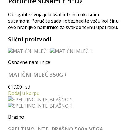
Poručite susam rinfuz
Obogatite svoja jela kvalitetnim i ukusnim
susamom. Poručite sada i obezbedite veću količinu
ove hranljive namirnice za svakodnevnu upotrebu.
Slični proizvodi
Osnovne namirnice
MATIČNI MLEČ 350GR
617.00
rsd
Dodaj u korpu
Brašno
SPELTINO INTE. BRAŠNO 500g VEGA