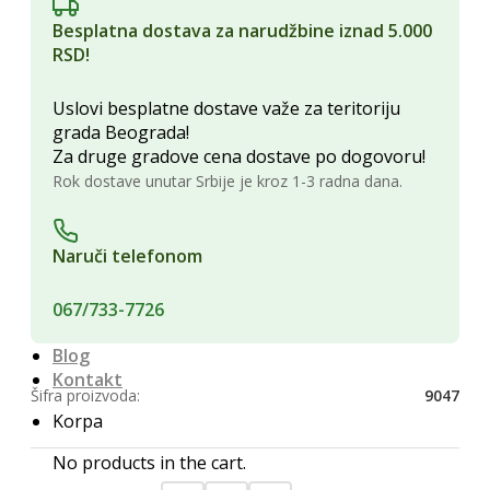
Namenski čajevi
Besplatna dostava za narudžbine iznad 5.000
Konditori
RSD!
Bombone
Čokolada za kuvanje
Uslovi besplatne dostave važe za teritoriju
Čokoladni slatkiši
grada Beograda!
Slane grickalice
Za druge gradove cena dostave po dogovoru!
Ratluk i žele bombone
Rok dostave unutar Srbije je kroz 1-3 radna dana.
Kozmetika i Higijena
Nega Lica
Nega tela
Naruči telefonom
Nega zuba i usta
Šamponi za kosu
Naručivanje i isporuka
067/733-7726
O nama
Blog
Kontakt
Šifra proizvoda:
9047
Korpa
No products in the cart.