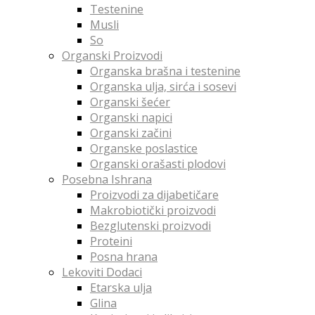
Testenine
Musli
So
Organski Proizvodi
Organska brašna i testenine
Organska ulja, sirća i sosevi
Organski šećer
Organski napici
Organski začini
Organske poslastice
Organski orašasti plodovi
Posebna Ishrana
Proizvodi za dijabetičare
Makrobiotički proizvodi
Bezglutenski proizvodi
Proteini
Posna hrana
Lekoviti Dodaci
Etarska ulja
Glina