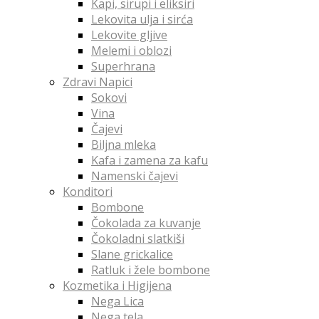
Kapi, sirupi i eliksiri
Lekovita ulja i sirća
Lekovite gljive
Melemi i oblozi
Superhrana
Zdravi Napici
Sokovi
Vina
Čajevi
Biljna mleka
Kafa i zamena za kafu
Namenski čajevi
Konditori
Bombone
Čokolada za kuvanje
Čokoladni slatkiši
Slane grickalice
Ratluk i žele bombone
Kozmetika i Higijena
Nega Lica
Nega tela