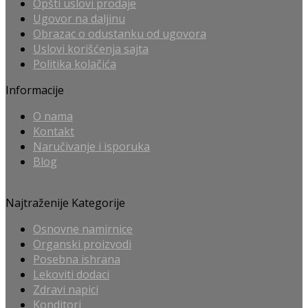
Opšti uslovi prodaje
Ugovor na daljinu
Obrazac o odustanku od ugovora
Uslovi korišćenja sajta
Politika kolačića
Informacije
O nama
Kontakt
Naručivanje i isporuka
Blog
Najtraženije Kategorije
Osnovne namirnice
Organski proizvodi
Posebna ishrana
Lekoviti dodaci
Zdravi napici
Konditori