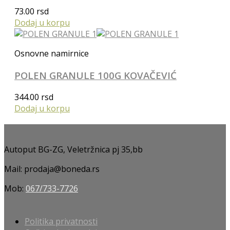
73.00
rsd
Dodaj u korpu
Osnovne namirnice
POLEN GRANULE 100G KOVAČEVIĆ
344.00
rsd
Dodaj u korpu
Autoput BG-ZG, Veletržnica pj 35,bb
Mail: prodaja@boneda.rs
Mob:
067/733-7726
Politika privatnosti