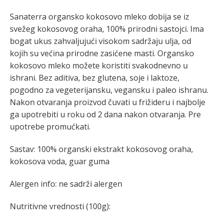
Sanaterra organsko kokosovo mleko dobija se iz
svežeg kokosovog oraha, 100% prirodni sastojci. Ima
bogat ukus zahvaljujući visokom sadržaju ulja, od
kojih su većina prirodne zasićene masti. Organsko
kokosovo mleko možete koristiti svakodnevno u
ishrani. Bez aditiva, bez glutena, soje i laktoze,
pogodno za vegeterijansku, vegansku i paleo ishranu.
Nakon otvaranja proizvod čuvati u frižideru i najbolje
ga upotrebiti u roku od 2 dana nakon otvaranja. Pre
upotrebe promućkati.
Sastav: 100% organski ekstrakt kokosovog oraha,
kokosova voda, guar guma
Alergen info: ne sadrži alergen
Nutritivne vrednosti (100g):