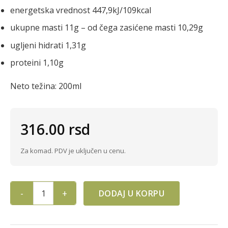
energetska vrednost 447,9kJ/109kcal
ukupne masti 11g – od čega zasićene masti 10,29g
ugljeni hidrati 1,31g
proteini 1,10g
Neto težina: 200ml
316.00
rsd
Za komad. PDV je uključen u cenu.
DODAJ U KORPU
ORGANSKO KOKOSOVO MLEKO 200ml SANATERRA quantity