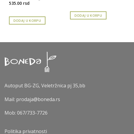
535.00
rsd
DODAJ U KORPU
DODAJ U KORPU
Autoput BG-ZG, Veletržnica pj 35,bb
Mail: prodaja@boneda.rs
Mob:
067/733-7726
Politika privatnosti