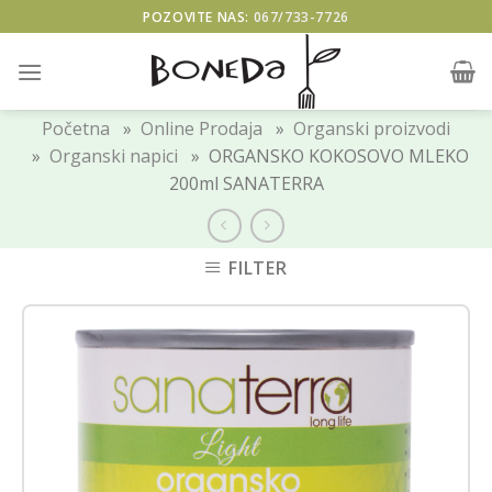
Skip
POZOVITE NAS:
067/733-7726
to
content
Početna
»
Online Prodaja
»
Organski proizvodi
»
Organski napici
» ORGANSKO KOKOSOVO MLEKO
200ml SANATERRA
FILTER