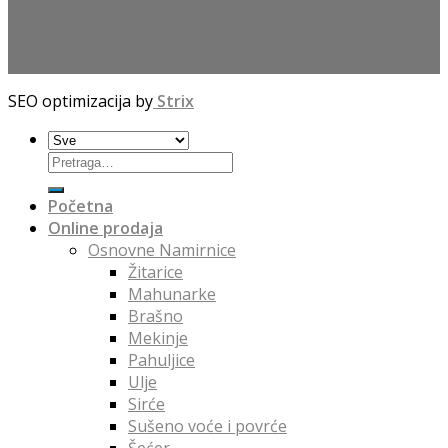
SEO optimizacija by
Strix
Početna
Online prodaja
Osnovne Namirnice
Žitarice
Mahunarke
Brašno
Mekinje
Pahuljice
Ulje
Sirće
Sušeno voće i povrće
Šećer