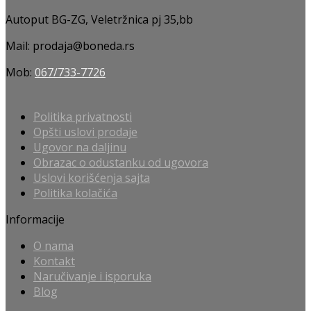
Autoput BG-ZG, Veletržnica pj 35,bb
Mail: prodaja@boneda.rs
Mob:
067/733-7726
Politika privatnosti
Opšti uslovi prodaje
Ugovor na daljinu
Obrazac o odustanku od ugovora
Uslovi korišćenja sajta
Politika kolačića
Informacije
O nama
Kontakt
Naručivanje i isporuka
Blog