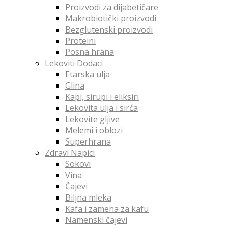
Proizvodi za dijabetičare
Makrobiotički proizvodi
Bezglutenski proizvodi
Proteini
Posna hrana
Lekoviti Dodaci
Etarska ulja
Glina
Kapi, sirupi i eliksiri
Lekovita ulja i sirća
Lekovite gljive
Melemi i oblozi
Superhrana
Zdravi Napici
Sokovi
Vina
Čajevi
Biljna mleka
Kafa i zamena za kafu
Namenski čajevi