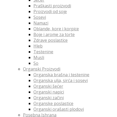
Praškasti proizvodi
Proizvodi od soje
Sosevi
Namazi
Oblande, kore i korpice
Boje i arome za torte
Zdrave poslastice
Hleb
Testenine
Musli
So
Organski Proizvodi
Organska brašna i testenine
Organska ulja, sirća i sosevi
Organski šećer
Organski napici
Organski začini
Organske poslastice
Organski orašasti plodovi
Posebna Ishrana