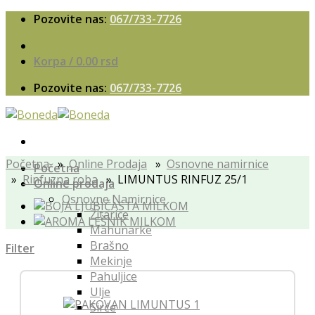
Skip
Pozovite nas:
067/733-7726
to
content
Korpa /
0.00
rsd
Pozovite nas:
067/733-7726
Početna
»
Online Prodaja
»
Osnovne namirnice
Početna
»
Rinfuzna roba
» LIMUNTUS RINFUZ 25/1
Online prodaja
Osnovne Namirnice
Žitarice
Mahunarke
Brašno
Filter
Mekinje
Pahuljice
Ulje
Sirće