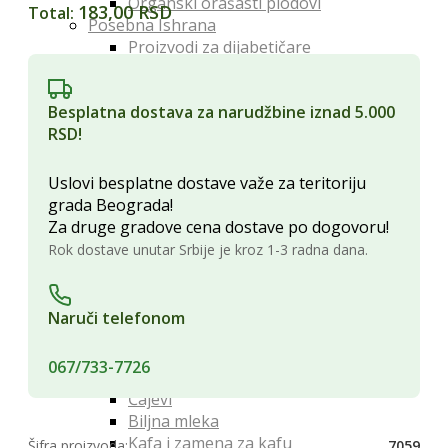
Organski orašasti plodovi
quantity
183,00 RSD
Total:
Posebna Ishrana
Proizvodi za dijabetičare
Makrobiotički proizvodi
Bezglutenski proizvodi
Besplatna dostava za narudžbine iznad 5.000
Proteini
RSD!
Posna hrana
Lekoviti Dodaci
Etarska ulja
Uslovi besplatne dostave važe za teritoriju
Glina
grada Beograda!
Kapi, sirupi i eliksiri
Za druge gradove cena dostave po dogovoru!
Lekovita ulja i sirća
Rok dostave unutar Srbije je kroz 1-3 radna dana.
Lekovite gljive
Melemi i oblozi
Superhrana
Naruči telefonom
Zdravi Napici
Sokovi
067/733-7726
Vina
Čajevi
Biljna mleka
Kafa i zamena za kafu
Šifra proizvoda:
7059