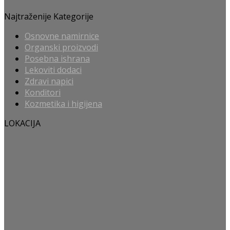
Najtraženije Kategorije
Osnovne namirnice
Organski proizvodi
Posebna ishrana
Lekoviti dodaci
Zdravi napici
Konditori
Kozmetika i higijena
LOKACIJA