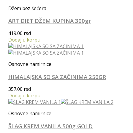
Džem bez šećera
ART DIET DŽEM KUPINA 300gr
419.00
rsd
Dodaj u korpu
Osnovne namirnice
HIMALAJSKA SO SA ZAČINIMA 250GR
357.00
rsd
Dodaj u korpu
Osnovne namirnice
ŠLAG KREM VANILA 500g GOLD