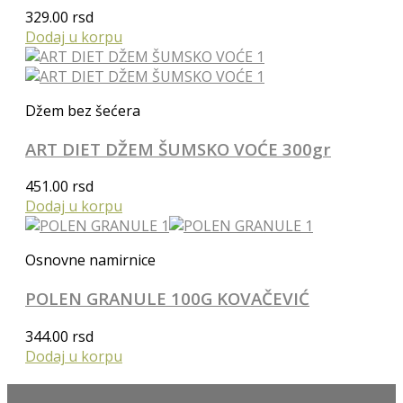
329.00
rsd
Dodaj u korpu
Džem bez šećera
ART DIET DŽEM ŠUMSKO VOĆE 300gr
451.00
rsd
Dodaj u korpu
Osnovne namirnice
POLEN GRANULE 100G KOVAČEVIĆ
344.00
rsd
Dodaj u korpu