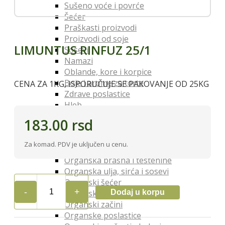
Sušeno voće i povrće
Šećer
Praškasti proizvodi
Proizvodi od soje
LIMUNTUS RINFUZ 25/1
Sosevi
Namazi
Oblande, kore i korpice
Boje i arome za torte
CENA ZA 1KG, ISPORUČUJE SE PAKOVANJE OD 25KG
Zdrave poslastice
Hleb
Testenine
183.00
rsd
Musli
So
Za komad. PDV je uključen u cenu.
Organski Proizvodi
Organska brašna i testenine
Organska ulja, sirća i sosevi
Organski šećer
Dodaj u korpu
Organski napici
LIMUNTUS
Organski začini
RINFUZ
Organske poslastice
25/1