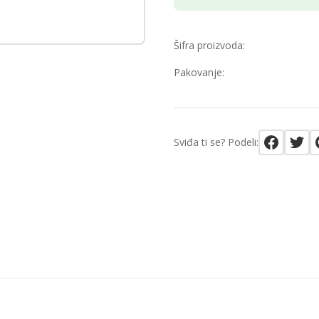
Šifra proizvoda:
Pakovanje:
Sviđa ti se? Podeli: