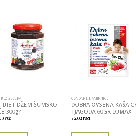
 BEZ ŠEĆERA
OSNOVNE NAMIRNICE
T DIET DŽEM ŠUMSKO
DOBRA OVSENA KAŠA C
E 300gr
I JAGODA 60GR LOMAX
00
rsd
76.00
rsd