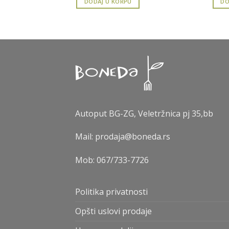
DODAJ U KORPU
DO
Autoput BG-ZG, Veletržnica pj 35,bb
Mail: prodaja@boneda.rs
Mob:
067/733-7726
Politika privatnosti
Opšti uslovi prodaje