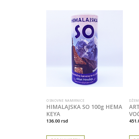
OSNOVNE NAMIRNICE
DŽEM
ŽEM KRUŠKA
HIMALAJSKA SO 100g HEMA
AR
KEYA
VOĆ
136.00
rsd
451.