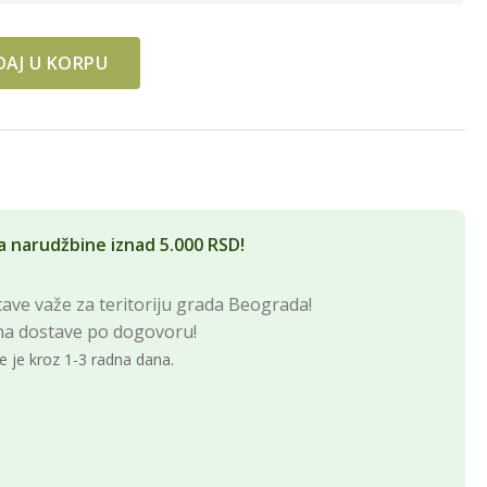
AJ U KORPU
BORSKI quantity
a narudžbine iznad 5.000 RSD!
ave važe za teritoriju grada Beograda!
na dostave po dogovoru!
e je kroz 1-3 radna dana.