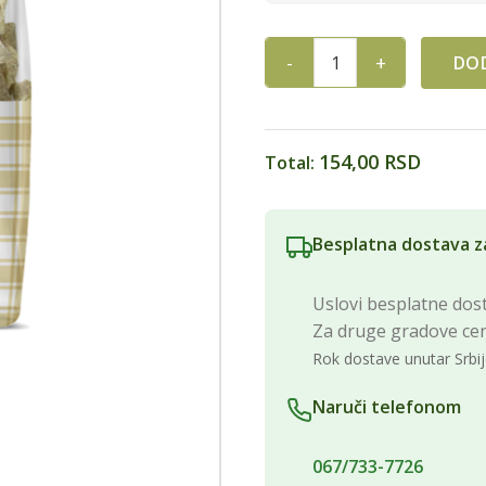
DOD
HELJDA REZANAC 200g ZLATI
154,00 RSD
Total:
Besplatna dostava z
Uslovi besplatne dost
Za druge gradove ce
Rok dostave unutar Srbij
Naruči telefonom
067/733-7726