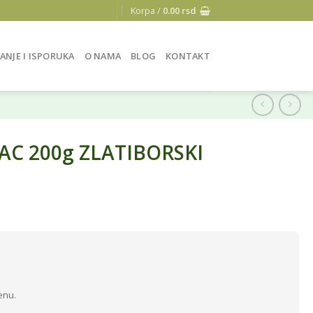
Korpa /
0.00
rsd
ANJE I ISPORUKA
O NAMA
BLOG
KONTAKT
AC 200g ZLATIBORSKI
enu.