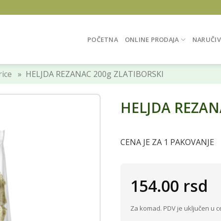
POČETNA
ONLINE PRODAJA
NARUČIV
rice
» HELJDA REZANAC 200g ZLATIBORSKI
HELJDA REZAN
CENA JE ZA 1 PAKOVANJE
154.00
rsd
Za komad. PDV je uključen u c