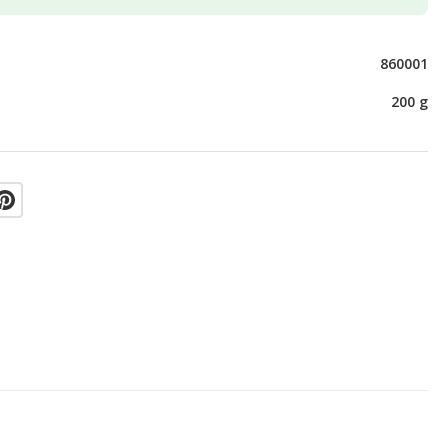
860001
200 g