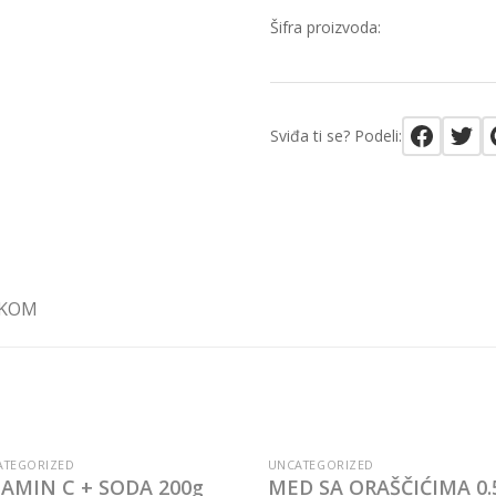
Šifra proizvoda:
Sviđa ti se? Podeli:
 KOM
OUT OF STOCK
ATEGORIZED
UNCATEGORIZED
TAMIN C + SODA 200g
MED SA ORAŠČIĆIMA 0.