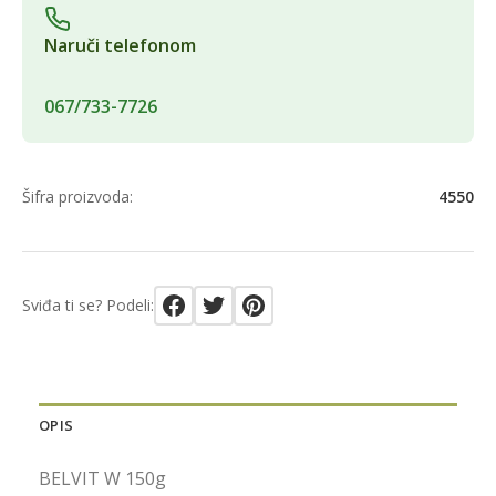
Naruči telefonom
067/733-7726
Šifra proizvoda:
4550
Sviđa ti se? Podeli:
OPIS
BELVIT W 150g