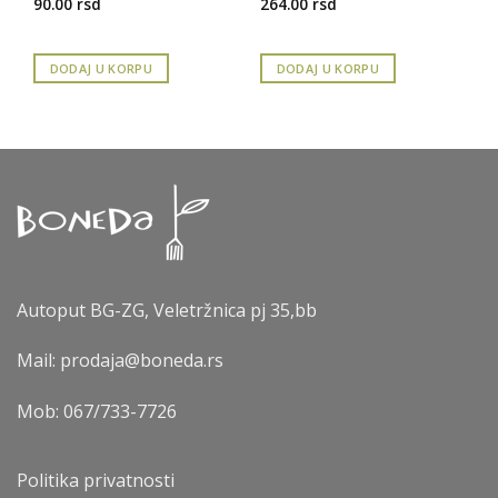
90.00
rsd
264.00
rsd
DODAJ U KORPU
DODAJ U KORPU
Autoput BG-ZG, Veletržnica pj 35,bb
Mail: prodaja@boneda.rs
Mob:
067/733-7726
Politika privatnosti