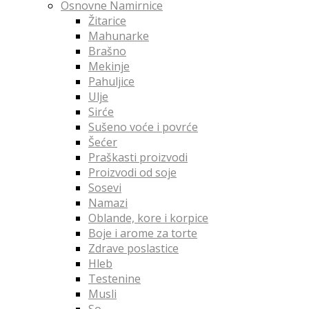
Osnovne Namirnice
Žitarice
Mahunarke
Brašno
Mekinje
Pahuljice
Ulje
Sirće
Sušeno voće i povrće
Šećer
Praškasti proizvodi
Proizvodi od soje
Sosevi
Namazi
Oblande, kore i korpice
Boje i arome za torte
Zdrave poslastice
Hleb
Testenine
Musli
So