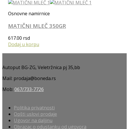
Osnovne namirnice
MATIČNI MLEČ 350GR
617.00
rsd
Dodaj u korpu
Autoput BG-ZG, Veletržnica pj 35,bb
Mail: prodaja@boneda.rs
Mob:
067/733-7726
Politika privatnosti
Opšti uslovi prodaje
Ugovor na daljinu
Obrazac o odustanku od ugovora