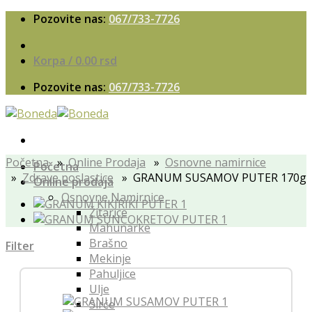
Skip
Pozovite nas:
067/733-7726
to
content
Korpa /
0.00
rsd
Pozovite nas:
067/733-7726
Početna
»
Online Prodaja
»
Osnovne namirnice
Početna
»
Zdrave poslastice
» GRANUM SUSAMOV PUTER 170g
Online prodaja
Osnovne Namirnice
Žitarice
Mahunarke
Brašno
Filter
Mekinje
Pahuljice
Ulje
Sirće