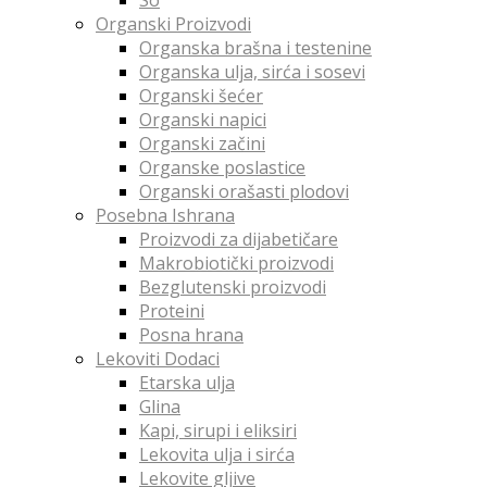
Organski Proizvodi
Organska brašna i testenine
Organska ulja, sirća i sosevi
Organski šećer
Organski napici
Organski začini
Organske poslastice
Organski orašasti plodovi
Posebna Ishrana
Proizvodi za dijabetičare
Makrobiotički proizvodi
Bezglutenski proizvodi
Proteini
Posna hrana
Lekoviti Dodaci
Etarska ulja
Glina
Kapi, sirupi i eliksiri
Lekovita ulja i sirća
Lekovite gljive