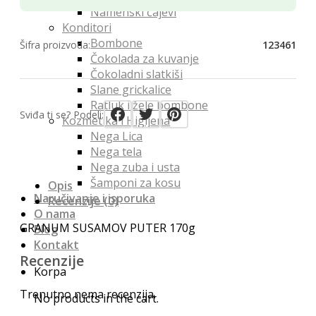
Namenski čajevi
Konditori
Bombone
Šifra proizvoda:
123461
Čokolada za kuvanje
Čokoladni slatkiši
Slane grickalice
Ratluk i žele bombone
Sviđa ti se? Podeli:
Kozmetika i Higijena
Nega Lica
Nega tela
Nega zuba i usta
Šamponi za kosu
Opis
Naručivanje i isporuka
Recenzije (0)
O nama
GRANUM SUSAMOV PUTER 170g
Blog
Kontakt
Recenzije
Korpa
Trenutno nema recenzija.
No products in the cart.