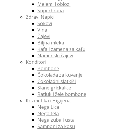
Melemi i oblozi
Superhrana
Zdravi Napici
Sokovi
Vina
Čajevi
Biljna mleka
Kafa i zamena za kafu
Namenski čajevi
Konditori
Bombone
Čokolada za kuvanje
Čokoladni slatkiši
Slane grickalice
Ratluk i žele bombone
Kozmetika i Higijena
Nega Lica
Nega tela
Nega zuba i usta
Šamponi za kosu