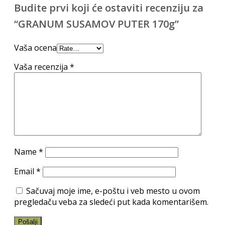
Budite prvi koji će ostaviti recenziju za
“GRANUM SUSAMOV PUTER 170g”
Vaša ocena
Vaša recenzija
*
Name
*
Email
*
Sačuvaj moje ime, e-poštu i veb mesto u ovom
pregledaču veba za sledeći put kada komentarišem.