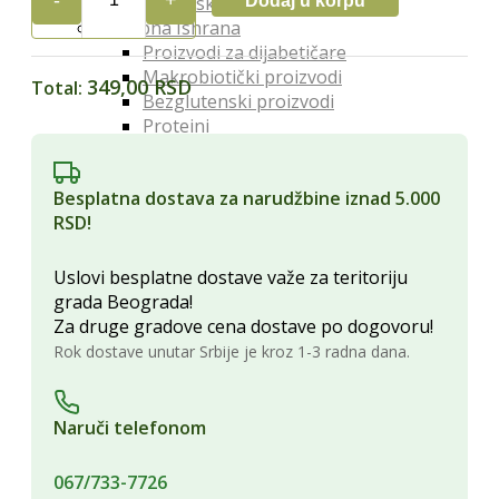
Dodaj u korpu
Organski orašasti plodovi
GRANUM
Posebna Ishrana
SUSAMOV
Proizvodi za dijabetičare
PUTER
Makrobiotički proizvodi
170g
349,00 RSD
Total:
Bezglutenski proizvodi
quantity
Proteini
Posna hrana
Lekoviti Dodaci
Besplatna dostava za narudžbine iznad 5.000
Etarska ulja
RSD!
Glina
Kapi, sirupi i eliksiri
Lekovita ulja i sirća
Uslovi besplatne dostave važe za teritoriju
Lekovite gljive
grada Beograda!
Melemi i oblozi
Za druge gradove cena dostave po dogovoru!
Superhrana
Rok dostave unutar Srbije je kroz 1-3 radna dana.
Zdravi Napici
Sokovi
Vina
Naruči telefonom
Čajevi
Biljna mleka
067/733-7726
Kafa i zamena za kafu