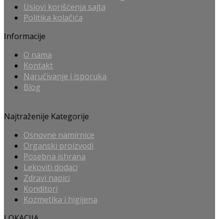
Uslovi korišćenja sajta
Politika kolačića
Informacije
O nama
Kontakt
Naručivanje i isporuka
Blog
Najtraženije Kategorije
Osnovne namirnice
Organski proizvodi
Posebna ishrana
Lekoviti dodaci
Zdravi napici
Konditori
Kozmetika i higijena
LOKACIJA