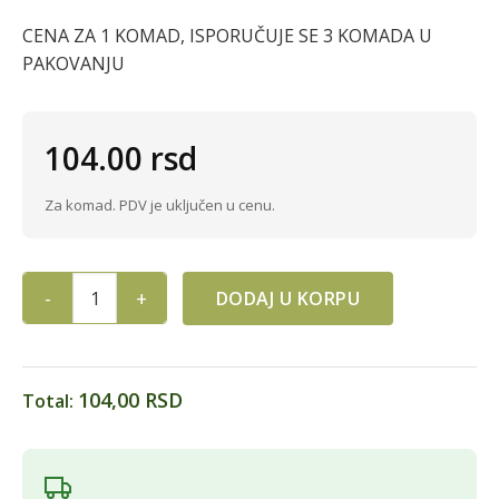
CENA ZA 1 KOMAD, ISPORUČUJE SE 3 KOMADA U
PAKOVANJU
104.00
rsd
Za komad. PDV je uključen u cenu.
DODAJ U KORPU
FONTANA ZA TORTU 18cm,3/1 quantity
104,00 RSD
Total: