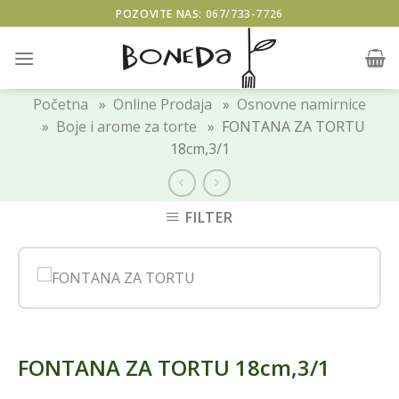
Skip
POZOVITE NAS:
067/733-7726
to
content
Početna
»
Online Prodaja
»
Osnovne namirnice
»
Boje i arome za torte
» FONTANA ZA TORTU
18cm,3/1
FILTER
FONTANA ZA TORTU 18cm,3/1