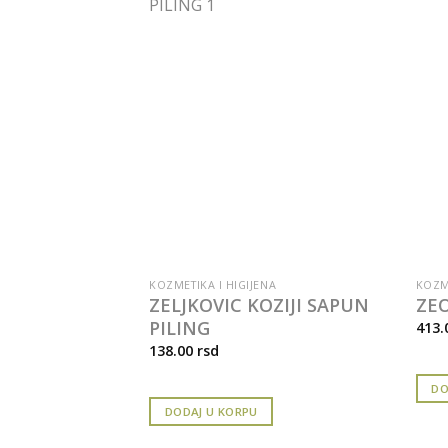
NA
KOZMETIKA I HIGIJENA
KOZME
EVENA
ZELJKOVIC KOZIJI SAPUN
ZEO
PILING
413.
138.00
rsd
DO
DODAJ U KORPU