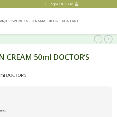
Korpa /
0.00
rsd
ANJE I ISPORUKA
O NAMA
BLOG
KONTAKT
IN CREAM 50ml DOCTOR’S
0ml DOCTOR’S
enu.