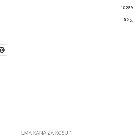
10289
50 g