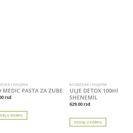
TIKA I HIGIJENA
KOZMETIKA I HIGIJENA
 MEDIC PASTA ZA ZUBE
ULJE DETOX 100ml
SHENEMIL
00
rsd
629.00
rsd
DAJ U KORPU
DODAJ U KORPU