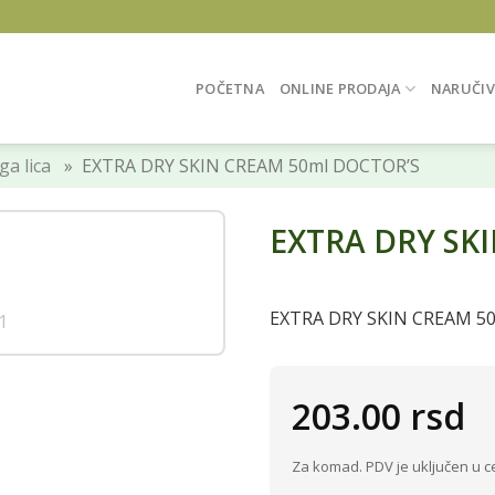
POČETNA
ONLINE PRODAJA
NARUČIV
a lica
» EXTRA DRY SKIN CREAM 50ml DOCTOR’S
EXTRA DRY SK
EXTRA DRY SKIN CREAM 5
203.00
rsd
Za komad. PDV je uključen u c