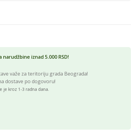
a narudžbine iznad 5.000 RSD!
ave važe za teritoriju grada Beograda!
na dostave po dogovoru!
e je kroz 1-3 radna dana.