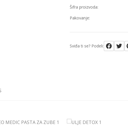
Šifra proizvoda:
Pakovanje:
Sviđa ti se? Podeli:
S