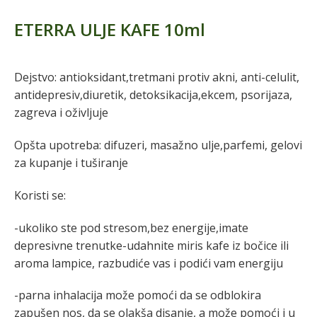
ETERRA ULJE KAFE 10ml
Dejstvo: antioksidant,tretmani protiv akni, anti-celulit,
antidepresiv,diuretik, detoksikacija,ekcem, psorijaza,
zagreva i oživljuje
Opšta upotreba: difuzeri, masažno ulje,parfemi, gelovi
za kupanje i tuširanje
Koristi se:
-ukoliko ste pod stresom,bez energije,imate
depresivne trenutke-udahnite miris kafe iz bočice ili
aroma lampice, razbudiće vas i podići vam energiju
-parna inhalacija može pomoći da se odblokira
zapušen nos, da se olakša disanje, a može pomoći i u