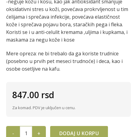
-neguje kožu i kosu, kao jak antioksidant smanjuje
oksidativni stres u koži, povećava prokrvljenost u tim
ćelijama i sprečava infekcije, povećava elastičnost
kože i sprečava pojavu bora, staračkih pega i fleka.
Koristi se i u anti-celulit kremama ,uljima i kupkama, i
maskama za negu kože i kose
Mere opreza: ne bi trebalo da ga koriste trudnice
(posebno u prvih pet meseci trudnoće) i deca, kao i
osobe osetljive na kafu.
847.00
rsd
Za komad. PDV je uključen u cenu.
DODAJ U KORPU
ETERRA ULJE KAFE 10ml quantity