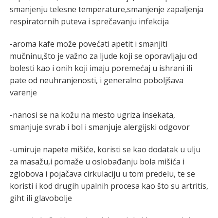
smanjenju telesne temperature,smanjenje zapaljenja
respiratornih puteva i sprečavanju infekcija
-aroma kafe može povećati apetit i smanjiti
mučninu,što je važno za ljude koji se oporavljaju od
bolesti kao i onih koji imaju poremećaj u ishrani ili
pate od neuhranjenosti, i generalno poboljšava
varenje
-nanosi se na kožu na mesto ugriza insekata,
smanjuje svrab i bol i smanjuje alergijski odgovor
-umiruje napete mišiće, koristi se kao dodatak u ulju
za masažu,i pomaže u oslobađanju bola mišića i
zglobova i pojačava cirkulaciju u tom predelu, te se
koristi i kod drugih upalnih procesa kao što su artritis,
giht ili glavobolje