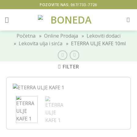
Skip
POZOVITE NAS:
067/733-7726
to
content
Početna
»
Online Prodaja
»
Lekoviti dodaci
»
Lekovita ulja i sirća
» ETERRA ULJE KAFE 10ml
FILTER