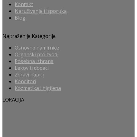
Kontakt
Naručivanje i isporuka
Blog
Najtraženije Kategorije
Osnovne namirnice
Organski proizvodi
Posebna ishrana
Lekoviti dodaci
Zdravi napici
Konditori
Kozmetika i higijena
LOKACIJA