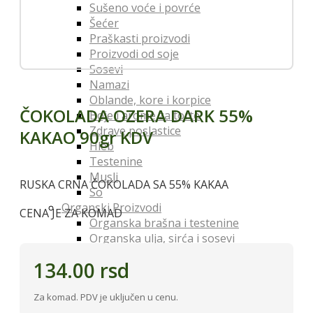
Sušeno voće i povrće
Šećer
Praškasti proizvodi
Proizvodi od soje
Sosevi
Namazi
Oblande, kore i korpice
ČOKOLADA OZERA DARK 55%
Boje i arome za torte
Zdrave poslastice
KAKAO 90gr KDV
Hleb
Testenine
Musli
RUSKA CRNA ČOKOLADA SA 55% KAKAA
So
Organski Proizvodi
CENA JE ZA KOMAD
Organska brašna i testenine
Organska ulja, sirća i sosevi
Organski šećer
134.00
rsd
Organski napici
Organski začini
Za komad. PDV je uključen u cenu.
Organske poslastice