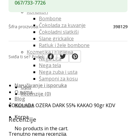
067/733-7726
Namenski čajevi
Konditori
Bombone
Čokolada za kuvanje
Šifra proizvoda:
398129
Čokoladni slatkiši
Slane grickalice
Ratluk i žele bombone
Kozmetika i Higijena
Sviđa ti se? Podeli:
Nega Lica
Nega tela
Nega zuba i usta
Šamponi za kosu
Naručivanje i isporuka
Opis
O nama
Recenzije (0)
Blog
ČOKOLADA OZERA DARK 55% KAKAO 90gr KDV
Kontakt
Korpa
Recenzije
No products in the cart.
Trenutno nema recenzija.