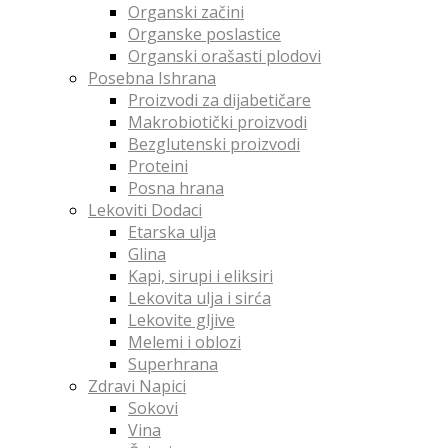
Organski začini
Organske poslastice
Organski orašasti plodovi
Posebna Ishrana
Proizvodi za dijabetičare
Makrobiotički proizvodi
Bezglutenski proizvodi
Proteini
Posna hrana
Lekoviti Dodaci
Etarska ulja
Glina
Kapi, sirupi i eliksiri
Lekovita ulja i sirća
Lekovite gljive
Melemi i oblozi
Superhrana
Zdravi Napici
Sokovi
Vina