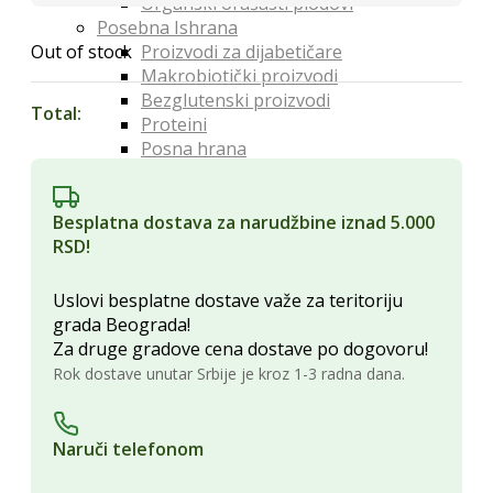
Organski orašasti plodovi
Posebna Ishrana
Out of stock
Proizvodi za dijabetičare
Makrobiotički proizvodi
Bezglutenski proizvodi
Total:
Proteini
Posna hrana
Lekoviti Dodaci
Etarska ulja
Glina
Besplatna dostava za narudžbine iznad 5.000
Kapi, sirupi i eliksiri
RSD!
Lekovita ulja i sirća
Lekovite gljive
Uslovi besplatne dostave važe za teritoriju
Melemi i oblozi
grada Beograda!
Superhrana
Za druge gradove cena dostave po dogovoru!
Zdravi Napici
Rok dostave unutar Srbije je kroz 1-3 radna dana.
Sokovi
Vina
Čajevi
Naruči telefonom
Biljna mleka
Kafa i zamena za kafu