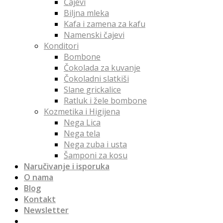
Čajevi
Biljna mleka
Kafa i zamena za kafu
Namenski čajevi
Konditori
Bombone
Čokolada za kuvanje
Čokoladni slatkiši
Slane grickalice
Ratluk i žele bombone
Kozmetika i Higijena
Nega Lica
Nega tela
Nega zuba i usta
Šamponi za kosu
Naručivanje i isporuka
O nama
Blog
Kontakt
Newsletter