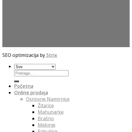
SEO optimizacija by
Strix
Početna
Online prodaja
Osnovne Namirnice
Žitarice
Mahunarke
Brašno
Mekinje
Pahuljice