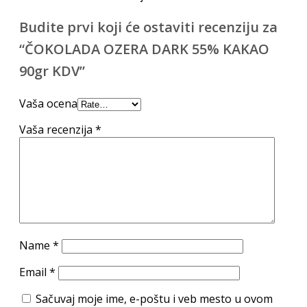
Budite prvi koji će ostaviti recenziju za
“ČOKOLADA OZERA DARK 55% KAKAO
90gr KDV”
Vaša ocena
Vaša recenzija
*
Name
*
Email
*
Sačuvaj moje ime, e-poštu i veb mesto u ovom