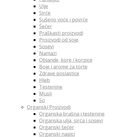
Ulje
Sirće
Sušeno voće i povrće
Šećer
Praškasti proizvodi
Proizvodi od soje
Sosevi
Namazi
Oblande, kore i korpice
Boje i arome za torte
Zdrave poslastice
Hleb
Testenine
Musli
So
Organski Proizvodi
Organska brašna i testenine
Organska ulja, sirća i sosevi
Organski šećer
Organski napici