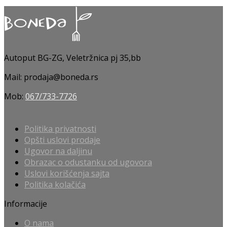
Autoput BG-ZG, Veletržnica pj 35,bb
Mail: prodaja@boneda.rs
Mob:
067/733-7726
Politika privatnosti
Opšti uslovi prodaje
Ugovor na daljinu
Obrazac o odustanku od ugovora
Uslovi korišćenja sajta
Politika kolačića
Informacije
O nama