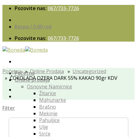
Skip
Pozovite nas:
067/733-7726
to
content
Korpa /
0.00
rsd
Pozovite nas:
067/733-7726
Početna
»
Online Prodaja
»
Uncategorized
Početna
» ČOKOLADA OZERA DARK 55% KAKAO 90gr KDV
Online prodaja
Osnovne Namirnice
Žitarice
Mahunarke
Brašno
Filter
Mekinje
Pahuljice
Ulje
Sirće