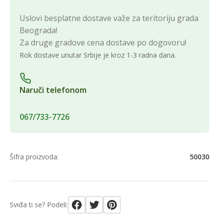
Uslovi besplatne dostave važe za teritoriju grada
Beograda!
Za druge gradove cena dostave po dogovoru!
Rok dostave unutar Srbije je kroz 1-3 radna dana.
Naruči telefonom
067/733-7726
Šifra proizvoda:
50030
Sviđa ti se? Podeli: