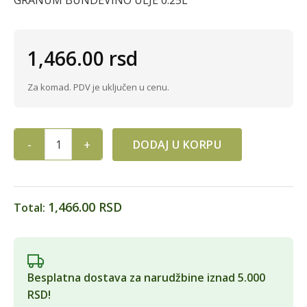
GRANUM BUNDEVINO ULJE 0.25L
1,466.00
rsd
Za komad. PDV je uključen u cenu.
DODAJ U KORPU
GRANUM BUNDEVINO ULJE 0.25L quantity
1,466.00 RSD
Total:
Besplatna dostava za narudžbine iznad 5.000
RSD!