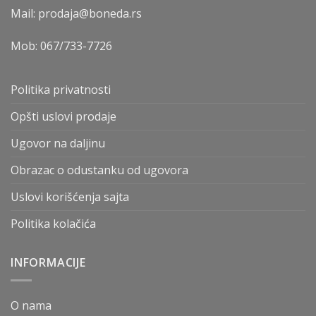
Mail: prodaja@boneda.rs
Mob:
067/733-7726
Politika privatnosti
Opšti uslovi prodaje
Ugovor na daljinu
Obrazac o odustanku od ugovora
Uslovi korišćenja sajta
Politika kolačića
INFORMACIJE
O nama