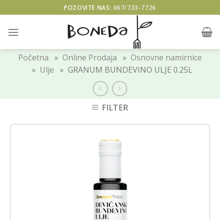
Skip
POZOVITE NAS:
067/733-7726
to
content
Početna
»
Online Prodaja
»
Osnovne namirnice
»
Ulje
» GRANUM BUNDEVINO ULJE 0.25L
FILTER