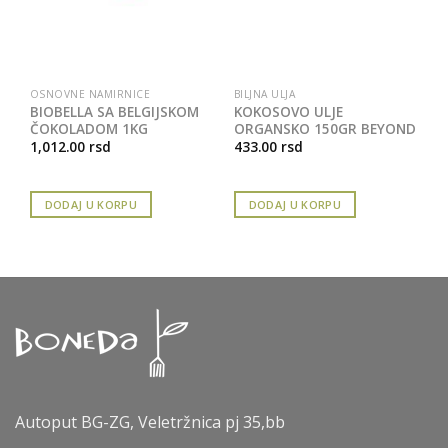
OSNOVNE NAMIRNICE
BILJNA ULJA
I
BIOBELLA SA BELGIJSKOM
KOKOSOVO ULJE
ČOKOLADOM 1KG
ORGANSKO 150GR BEYOND
1,012.00
rsd
433.00
rsd
DODAJ U KORPU
DODAJ U KORPU
Autoput BG-ZG, Veletržnica pj 35,bb