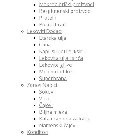
Makrobiotički proizvodi
Bezglutenski proizvodi
Proteini
Posna hrana
Lekoviti Dodaci
Etarska ulja
Glina
Kapi, sirupi i eliksiri
Lekovita ulja i sirća
Lekovite gljive
Melemi i oblozi
Superhrana
Zdravi Napici
Sokovi
Vina
Čajevi
Biljna mleka
Kafa i zamena za kafu
Namenski čajevi
Konditori