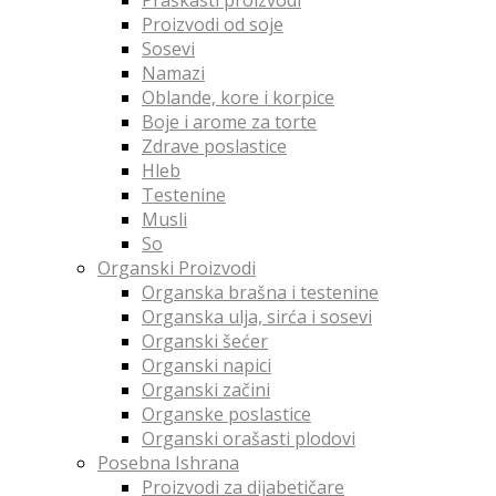
Praškasti proizvodi
Proizvodi od soje
Sosevi
Namazi
Oblande, kore i korpice
Boje i arome za torte
Zdrave poslastice
Hleb
Testenine
Musli
So
Organski Proizvodi
Organska brašna i testenine
Organska ulja, sirća i sosevi
Organski šećer
Organski napici
Organski začini
Organske poslastice
Organski orašasti plodovi
Posebna Ishrana
Proizvodi za dijabetičare