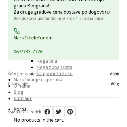
Namenski čajevi
grada Beograda!
Konditori
Za druge gradove cena dostave po dogovoru!
Bombone
Rok dostave unutar Srbije je kroz 1-3 radna dana.
Čokolada za kuvanje
Čokoladni slatkiši
Slane grickalice
Naruči telefonom
Ratluk i žele bombone
Kozmetika i Higijena
067/733-7726
Nega Lica
Nega tela
Nega zuba i usta
Šamponi za kosu
Šifra proizvoda:
6988
Naručivanje i isporuka
Pakovanje:
60 g
O nama
Blog
Kontakt
Korpa
Sviđa ti se? Podeli:
No products in the cart.