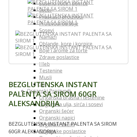
Sušeno voće i povrće
Šećer
Praškasti proizvodi
Proizvodi od soje
Sosevi
Namazi
Oblande, kore i korpice
Boje i arome za torte
Zdrave poslastice
Hleb
Testenine
Musli
BEZGLUTENSKA INSTANT
So
Organski Proizvodi
PALENTA SA SIROM 60GR
Organska brašna i testenine
ALEKSANDRIJA
Organska ulja, sirća i sosevi
Organski šećer
Organski napici
BEZGLUTENSKA INSTANT PALENTA SA SIROM
Organski začini
Organske poslastice
60GR ALEKSANDRIJA