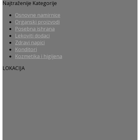
Najtraženije Kategorije
Osnovne namirnice
Organski proizvodi
Posebna ishrana
Lekoviti dodaci
Zdravi napici
Konditori
Kozmetika i higijena
LOKACIJA