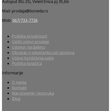
Autoput BG-ZG, Veletržnica pj 35,bb
Mail: prodaja@boneda.rs
Mob:
067/733-7726
Politika privatnosti
Opšti uslovi prodaje
Ugovor na daljinu
Obrazac o odustanku od ugovora
Uslovi korišćenja sajta
Politika kolačića
Informacije
O nama
Kontakt
Naručivanje i isporuka
Blog