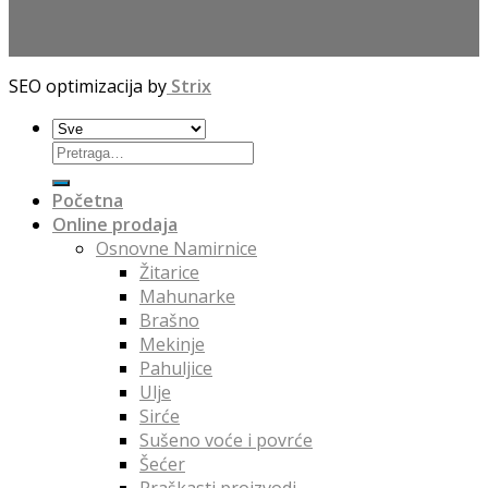
SEO optimizacija by
Strix
Početna
Online prodaja
Osnovne Namirnice
Žitarice
Mahunarke
Brašno
Mekinje
Pahuljice
Ulje
Sirće
Sušeno voće i povrće
Šećer