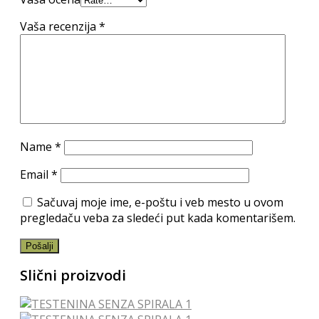
Vaša recenzija
*
Name
*
Email
*
Sačuvaj moje ime, e-poštu i veb mesto u ovom
pregledaču veba za sledeći put kada komentarišem.
Slični proizvodi