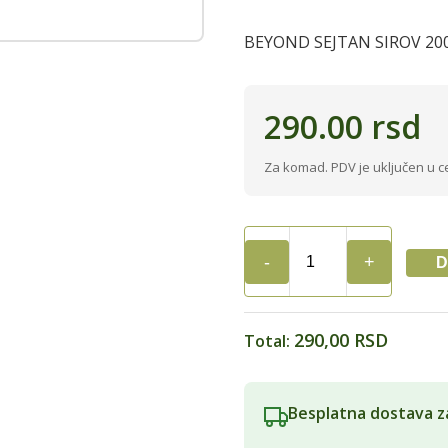
BEYOND SEJTAN SIROV 20
290.00
rsd
Za komad. PDV je uključen u c
D
BEYOND
SEJTAN
SIROV
200GR
290,00 RSD
Total:
quantity
Besplatna dostava z