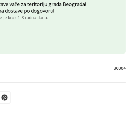
ave važe za teritoriju grada Beograda!
na dostave po dogovoru!
e je kroz 1-3 radna dana.
30004