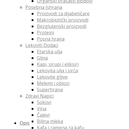
Organski orašasti plodovi
Posebna Ishrana
Proizvodi za dijabetičare
Makrobiotički proizvodi
Bezglutenski proizvodi
Proteini
Posna hrana
Lekoviti Dodaci
Etarska ulja
Glina
Kapi, sirupi i eliksiri
Lekovita ulja i sirća
Lekovite gljive
Melemi i oblozi
Superhrana
Zdravi Napici
Sokovi
Vina
Čajevi
Biljna mleka
Opis
Kafa i zamena za kafu