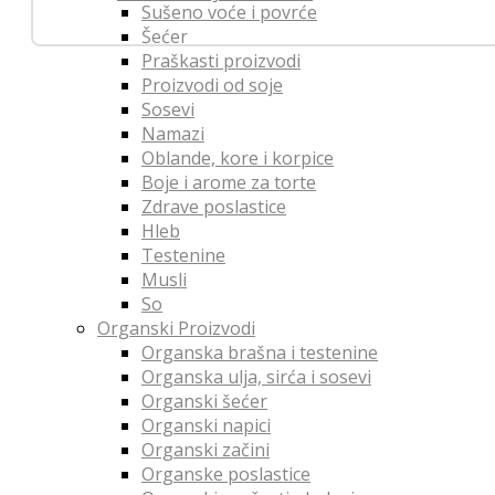
Sušeno voće i povrće
Šećer
Praškasti proizvodi
Proizvodi od soje
Sosevi
Namazi
Oblande, kore i korpice
Boje i arome za torte
Zdrave poslastice
Hleb
Testenine
Musli
So
Organski Proizvodi
Organska brašna i testenine
Organska ulja, sirća i sosevi
Organski šećer
Organski napici
Organski začini
Organske poslastice