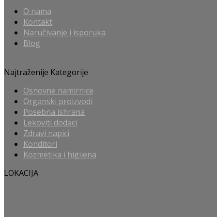
O nama
Kontakt
Naručivanje i isporuka
Blog
Najtraženije Kategorije
Osnovne namirnice
Organski proizvodi
Posebna ishrana
Lekoviti dodaci
Zdravi napici
Konditori
Kozmetika i higijena
LOKACIJA