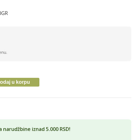
0GR
enu.
odaj u korpu
a narudžbine iznad 5.000 RSD!