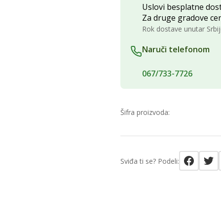
Uslovi besplatne dost
Za druge gradove ce
Rok dostave unutar Srbij
Naruči telefonom
067/733-7726
Šifra proizvoda:
Sviđa ti se? Podeli: