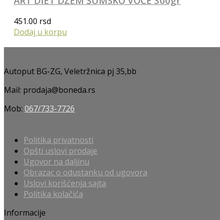
ART DIET DŽEM ŠUMSKO VOĆE 300gr
451.00
rsd
Dodaj u korpu
Autoput BG-ZG, Veletržnica pj 35,bb
Mail: prodaja@boneda.rs
Mob:
067/733-7726
Politika privatnosti
Opšti uslovi prodaje
Ugovor na daljinu
Obrazac o odustanku od ugovora
Uslovi korišćenja sajta
Politika kolačića
Informacije