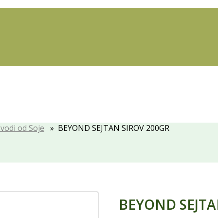
vodi od Soje
» BEYOND SEJTAN SIROV 200GR
BEYOND SEJTA