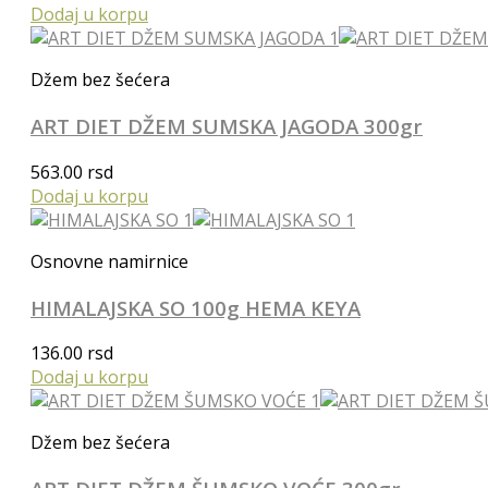
Dodaj u korpu
Džem bez šećera
ART DIET DŽEM SUMSKA JAGODA 300gr
563.00
rsd
Dodaj u korpu
Osnovne namirnice
HIMALAJSKA SO 100g HEMA KEYA
136.00
rsd
Dodaj u korpu
Džem bez šećera