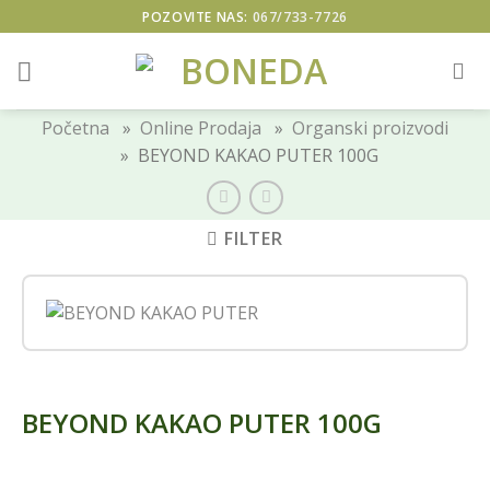
Skip
POZOVITE NAS:
067/733-7726
to
content
Početna
»
Online Prodaja
»
Organski proizvodi
» BEYOND KAKAO PUTER 100G
FILTER
BEYOND KAKAO PUTER 100G