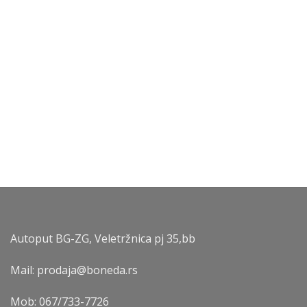
Autoput BG-ZG, Veletržnica pj 35,bb
Mail: prodaja@boneda.rs
Mob:
067/733-7726