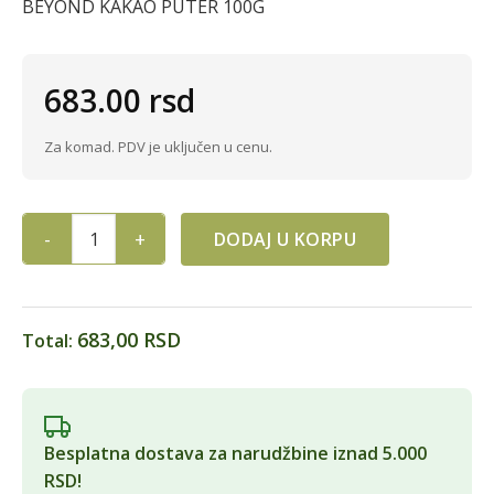
BEYOND KAKAO PUTER 100G
683.00
rsd
Za komad. PDV je uključen u cenu.
DODAJ U KORPU
BEYOND KAKAO PUTER 100G quantity
683,00 RSD
Total:
Besplatna dostava za narudžbine iznad 5.000
RSD!