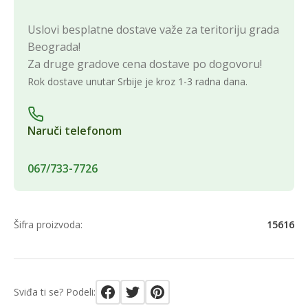
Uslovi besplatne dostave važe za teritoriju grada
Beograda!
Za druge gradove cena dostave po dogovoru!
Rok dostave unutar Srbije je kroz 1-3 radna dana.
Naruči telefonom
067/733-7726
Šifra proizvoda:
15616
Sviđa ti se? Podeli: