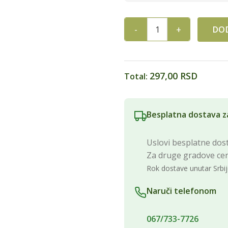
DOD
BIO BULGUR 200g quantity
297,00 RSD
Total:
Besplatna dostava z
Uslovi besplatne dost
Za druge gradove ce
Rok dostave unutar Srbij
Naruči telefonom
067/733-7726