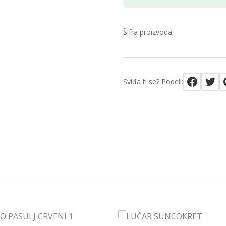
Šifra proizvoda:
Sviđa ti se? Podeli: