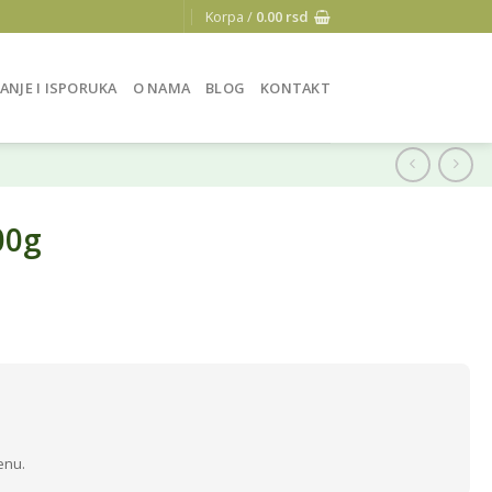
Korpa /
0.00
rsd
ANJE I ISPORUKA
O NAMA
BLOG
KONTAKT
00g
enu.