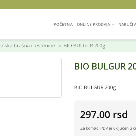
POČETNA
ONLINE PRODAJA
NARUČIV
nska brašna i testenine
» BIO BULGUR 200g
BIO BULGUR 2
BIO BULGUR 200g
297.00
rsd
Za komad. PDV je uključen u c