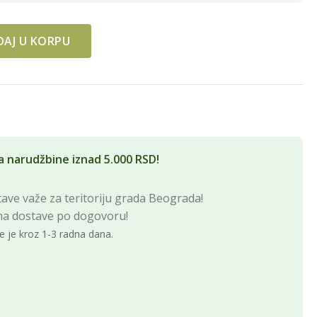
AJ U KORPU
a narudžbine iznad 5.000 RSD!
ave važe za teritoriju grada Beograda!
na dostave po dogovoru!
e je kroz 1-3 radna dana.