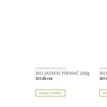
ORGANSKI PROIZVODI
ORGA
DJUMBIR-
BIO JASMIN PIRINAČ 200g
BIO
ica
251.00
rsd
307.
DODAJ U KORPU
DO