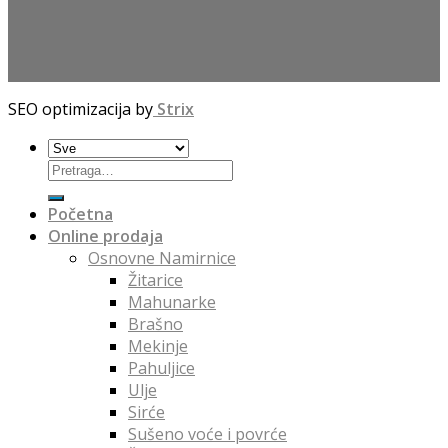
SEO optimizacija by
Strix
Početna
Online prodaja
Osnovne Namirnice
Žitarice
Mahunarke
Brašno
Mekinje
Pahuljice
Ulje
Sirće
Sušeno voće i povrće