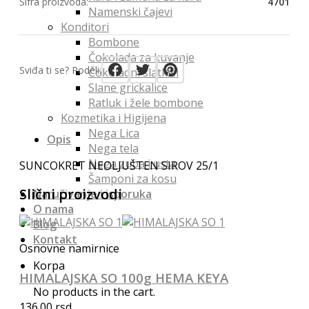
Šifra proizvoda:
4701
Namenski čajevi
Konditori
Bombone
Čokolada za kuvanje
Sviđa ti se? Podeli:
Čokoladni slatkiši
Slane grickalice
Ratluk i žele bombone
Kozmetika i Higijena
Nega Lica
Opis
Nega tela
Nega zuba i usta
SUNCOKRET NEOLJUŠTEN SIROV 25/1
Šamponi za kosu
Slični proizvodi
Naručivanje i isporuka
O nama
Blog
Kontakt
Osnovne namirnice
Korpa
HIMALAJSKA SO 100g HEMA KEYA
No products in the cart.
136.00
rsd