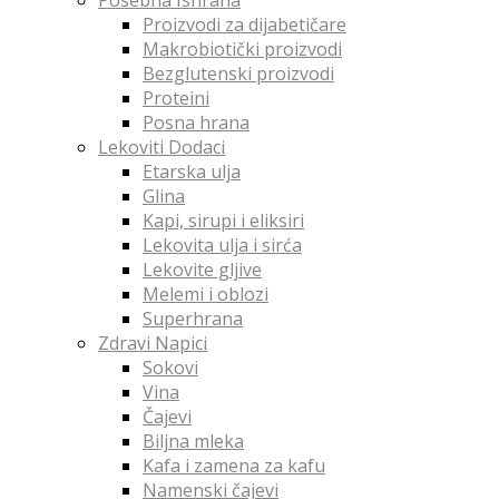
Proizvodi za dijabetičare
Makrobiotički proizvodi
Bezglutenski proizvodi
Proteini
Posna hrana
Lekoviti Dodaci
Etarska ulja
Glina
Kapi, sirupi i eliksiri
Lekovita ulja i sirća
Lekovite gljive
Melemi i oblozi
Superhrana
Zdravi Napici
Sokovi
Vina
Čajevi
Biljna mleka
Kafa i zamena za kafu
Namenski čajevi