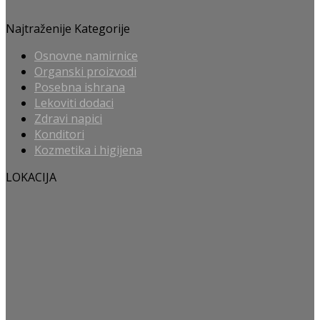
Najtraženije Kategorije
Osnovne namirnice
Organski proizvodi
Posebna ishrana
Lekoviti dodaci
Zdravi napici
Konditori
Kozmetika i higijena
LOKACIJA