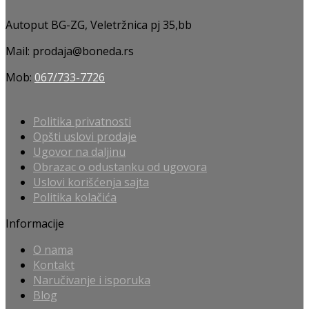
Autoput BG-ZG, Veletržnica pj 35,bb
Mail: prodaja@boneda.rs
Mob:
067/733-7726
Politika privatnosti
Opšti uslovi prodaje
Ugovor na daljinu
Obrazac o odustanku od ugovora
Uslovi korišćenja sajta
Politika kolačića
Informacije
O nama
Kontakt
Naručivanje i isporuka
Blog