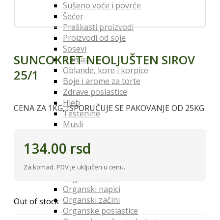
Sušeno voće i povrće
Šećer
Praškasti proizvodi
Proizvodi od soje
Sosevi
SUNCOKRET NEOLJUŠTEN SIROV
Namazi
Oblande, kore i korpice
25/1
Boje i arome za torte
Zdrave poslastice
Hleb
CENA ZA 1KG, ISPORUČUJE SE PAKOVANJE OD 25KG
Testenine
Musli
So
134.00
rsd
Organski Proizvodi
Organska brašna i testenine
Organska ulja, sirća i sosevi
Za komad. PDV je uključen u cenu.
Organski šećer
Organski napici
Organski začini
Out of stock
Organske poslastice