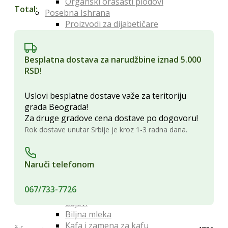
Organski orašasti plodovi
Total:
Posebna Ishrana
Proizvodi za dijabetičare
Makrobiotički proizvodi
Bezglutenski proizvodi
Proteini
Besplatna dostava za narudžbine iznad 5.000
Posna hrana
RSD!
Lekoviti Dodaci
Etarska ulja
Uslovi besplatne dostave važe za teritoriju
Glina
grada Beograda!
Kapi, sirupi i eliksiri
Za druge gradove cena dostave po dogovoru!
Lekovita ulja i sirća
Rok dostave unutar Srbije je kroz 1-3 radna dana.
Lekovite gljive
Melemi i oblozi
Superhrana
Naruči telefonom
Zdravi Napici
Sokovi
067/733-7726
Vina
Čajevi
Biljna mleka
Kafa i zamena za kafu