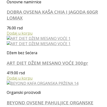
Osnovne namirnice
DOBRA OVSENA KAŠA CHIA I JAGODA 60GR
LOMAX
76.00
rsd
Dodaj u korpu
Džem bez šećera
ART DIET DŽEM MESANO VOĆE 300gr
419.00
rsd
Dodaj u korpu
Organski proizvodi
BEYOND OVSENE PAHULJICE ORGANSKE