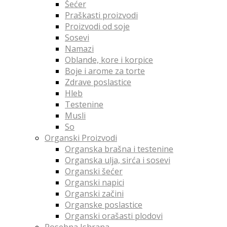
Šećer
Praškasti proizvodi
Proizvodi od soje
Sosevi
Namazi
Oblande, kore i korpice
Boje i arome za torte
Zdrave poslastice
Hleb
Testenine
Musli
So
Organski Proizvodi
Organska brašna i testenine
Organska ulja, sirća i sosevi
Organski šećer
Organski napici
Organski začini
Organske poslastice
Organski orašasti plodovi
Posebna Ishrana