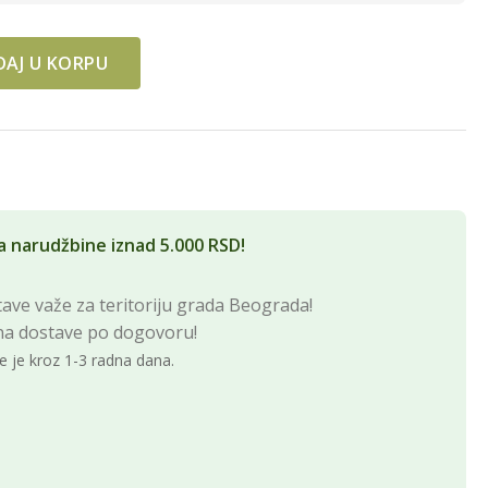
AJ U KORPU
SIN quantity
a narudžbine iznad 5.000 RSD!
ave važe za teritoriju grada Beograda!
na dostave po dogovoru!
e je kroz 1-3 radna dana.