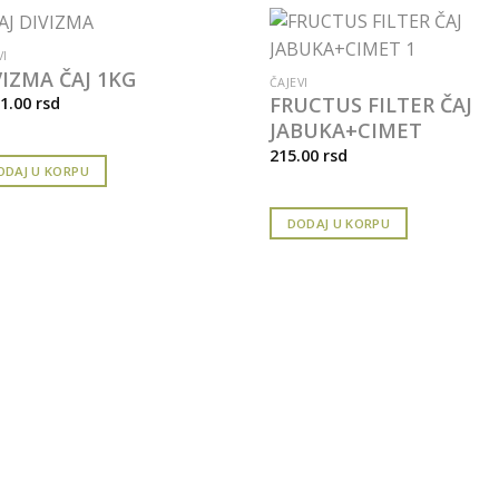
VI
VIZMA ČAJ 1KG
ČAJEVI
FRUCTUS FILTER ČAJ
01.00
rsd
JABUKA+CIMET
215.00
rsd
ODAJ U KORPU
DODAJ U KORPU