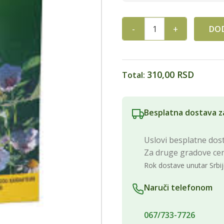
DOD
SF ČAJ ZA MRŠAVLJENJE-SLIM
310,00 RSD
Total:
Besplatna dostava z
Uslovi besplatne dost
Za druge gradove ce
Rok dostave unutar Srbij
Naruči telefonom
067/733-7726