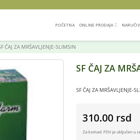
POČETNA
ONLINE PRODAJA
NARUČIV
F ČAJ ZA MRŠAVLJENJE-SLIMSIN
SF ČAJ ZA MRŠ
SF ČAJ ZA MRŠAVLJENJE-S
310.00
rsd
Za komad. PDV je uključen u c