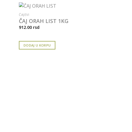
ČAJEVI
ČAJ ORAH LIST 1KG
912.00
rsd
DODAJ U KORPU
ČAJEVI
ČAJ PODUBI
1,376.00
rsd
DODAJ U KORPU