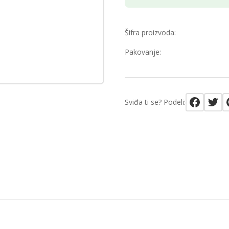
Šifra proizvoda:
Pakovanje:
Sviđa ti se? Podeli: