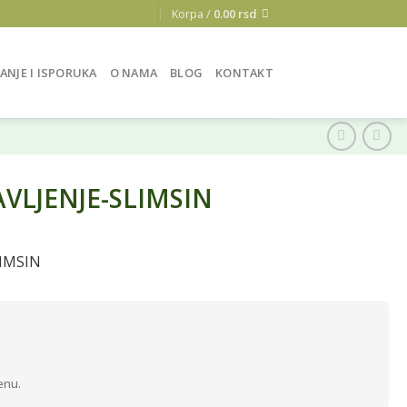
Korpa /
0.00
rsd
ANJE I ISPORUKA
O NAMA
BLOG
KONTAKT
AVLJENJE-SLIMSIN
LIMSIN
enu.