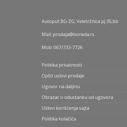
Autoput BG-ZG, Veletržnica pj 35,bb
Mail: prodaja@boneda.rs
Mob:
067/733-7726
Politika privatnosti
Opšti uslovi prodaje
Ugovor na daljinu
Obrazac o odustanku od ugovora
Uslovi korišćenja sajta
Politika kolačića