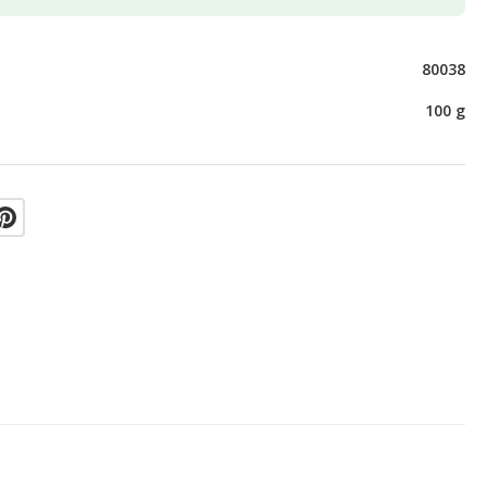
80038
100 g