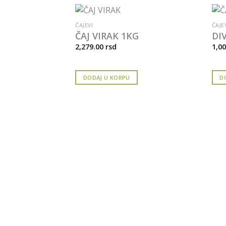
ČAJEVI
ČAJE
ČAJ VIRAK 1KG
DI
2,279.00
rsd
1,0
DODAJ U KORPU
D