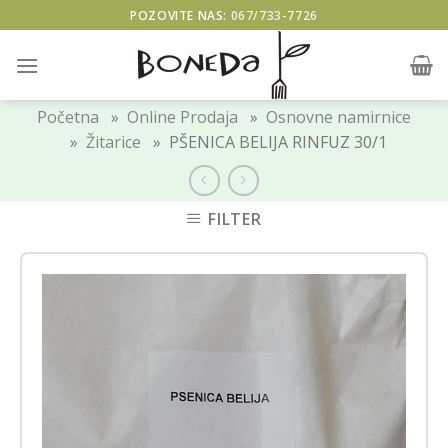
Skip
POZOVITE NAS:
067/733-7726
to
content
Početna
»
Online Prodaja
»
Osnovne namirnice
»
Žitarice
» PŠENICA BELIJA RINFUZ 30/1
FILTER