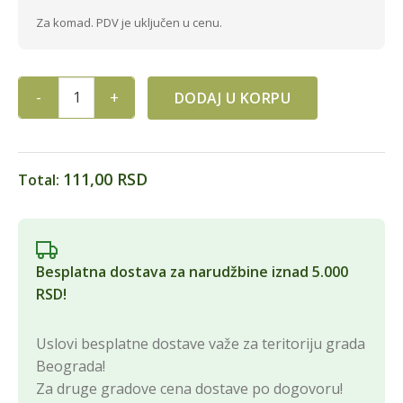
Za komad. PDV je uključen u cenu.
DODAJ U KORPU
PŠENICA BELIJA RINFUZ 30/1 quantity
111,00 RSD
Total:
Besplatna dostava za narudžbine iznad 5.000
RSD!
Uslovi besplatne dostave važe za teritoriju grada
Beograda!
Za druge gradove cena dostave po dogovoru!