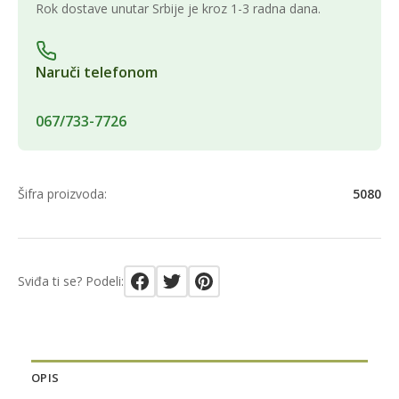
Rok dostave unutar Srbije je kroz 1-3 radna dana.
Naruči telefonom
067/733-7726
Šifra proizvoda:
5080
Sviđa ti se? Podeli:
OPIS