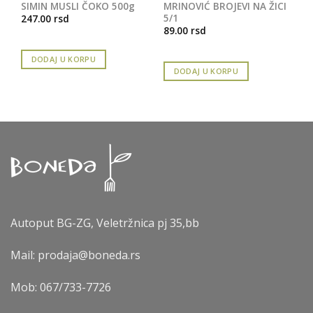
SIMIN MUSLI ČOKO 500g
MRINOVIĆ BROJEVI NA ŽICI
5/1
247.00
rsd
89.00
rsd
DODAJ U KORPU
DODAJ U KORPU
Autoput BG-ZG, Veletržnica pj 35,bb
Mail: prodaja@boneda.rs
Mob:
067/733-7726