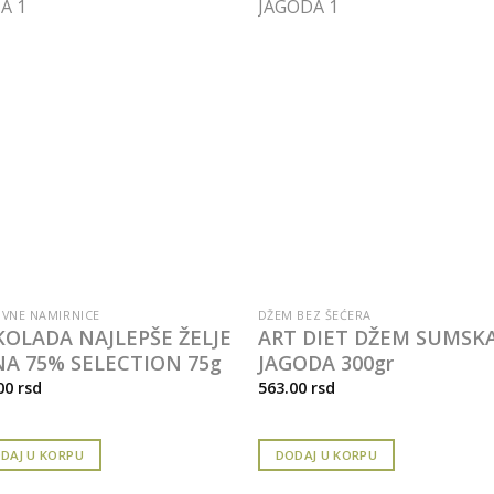
VNE NAMIRNICE
DŽEM BEZ ŠEĆERA
OLADA NAJLEPŠE ŽELJE
ART DIET DŽEM SUMSK
A 75% SELECTION 75g
JAGODA 300gr
00
rsd
563.00
rsd
DAJ U KORPU
DODAJ U KORPU