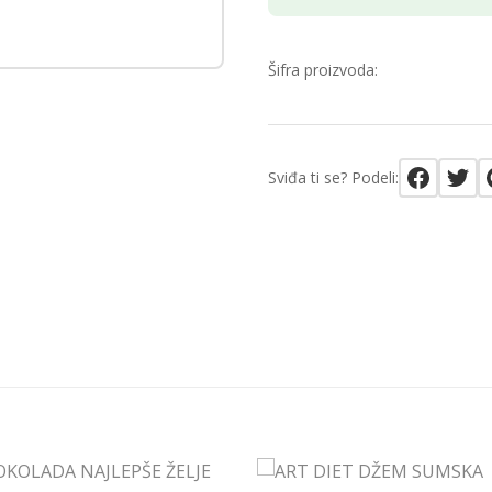
Šifra proizvoda:
Sviđa ti se? Podeli: