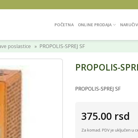
POČETNA
ONLINE PRODAJA
NARUČIV
ve poslastice
» PROPOLIS-SPREJ SF
PROPOLIS-SPRE
PROPOLIS-SPREJ SF
375.00
rsd
Za komad. PDV je uključen u c