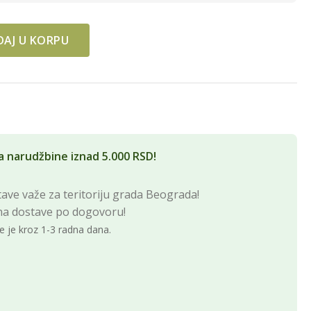
AJ U KORPU
a narudžbine iznad 5.000 RSD!
ave važe za teritoriju grada Beograda!
na dostave po dogovoru!
e je kroz 1-3 radna dana.