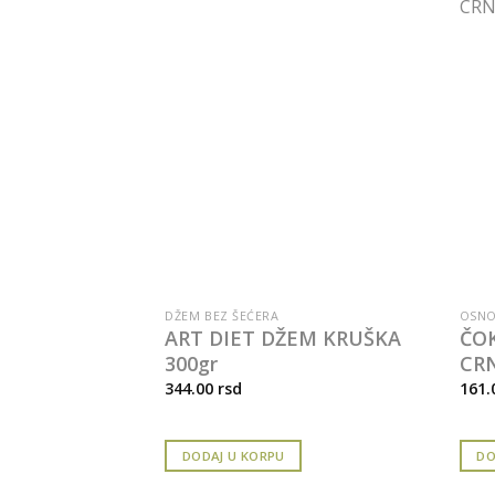
E
DŽEM BEZ ŠEĆERA
OSNO
SO SA
ART DIET DŽEM KRUŠKA
ČOK
50GR
300gr
CRN
344.00
rsd
161.
DODAJ U KORPU
DO