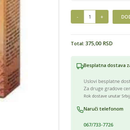
DOD
PROPOLIS-SPREJ SF quantity
375,00 RSD
Total:
Besplatna dostava z
Uslovi besplatne dost
Za druge gradove ce
Rok dostave unutar Srbij
Naruči telefonom
067/733-7726