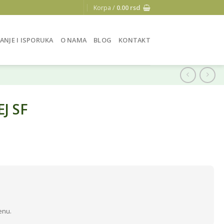
Korpa /
0.00
rsd
ANJE I ISPORUKA
O NAMA
BLOG
KONTAKT
J SF
enu.