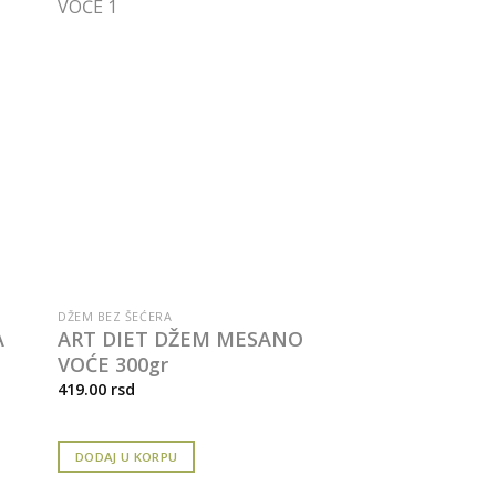
DŽEM BEZ ŠEĆERA
A
ART DIET DŽEM MESANO
VOĆE 300gr
419.00
rsd
DODAJ U KORPU