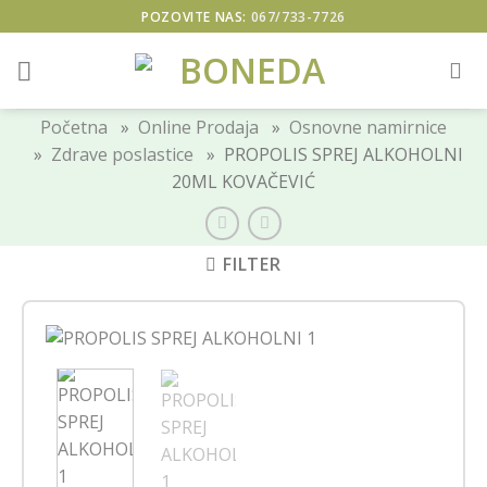
Skip
POZOVITE NAS:
067/733-7726
to
content
Početna
»
Online Prodaja
»
Osnovne namirnice
»
Zdrave poslastice
» PROPOLIS SPREJ ALKOHOLNI
20ML KOVAČEVIĆ
FILTER