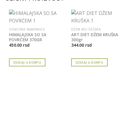
OSNOVNE NAMIRNICE
DŽEM BEZ ŠEĆERA
HIMALAJSKA SO SA
ART DIET DŽEM KRUŠKA
POVRĆEM 370GR
300gr
450.00
rsd
344.00
rsd
DODAJ U KORPU
DODAJ U KORPU