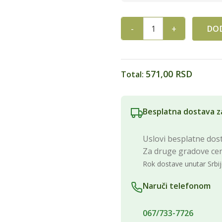
DOD
PRAVI SOK MULTIVITAMIN 5+ 
571,00 RSD
Total:
Besplatna dostava z
Uslovi besplatne dost
Za druge gradove ce
Rok dostave unutar Srbij
Naruči telefonom
067/733-7726