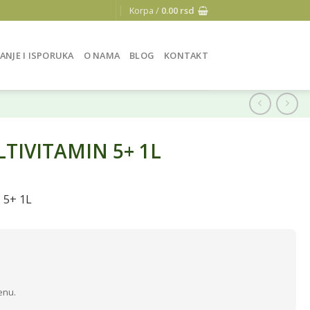
Korpa /
0.00
rsd
ANJE I ISPORUKA
O NAMA
BLOG
KONTAKT
TIVITAMIN 5+ 1L
 5+ 1L
enu.