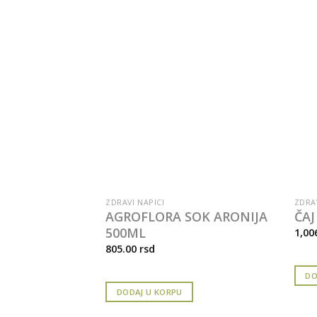
ZDRAVI NAPICI
ZDRAV
C-
AGROFLORA SOK ARONIJA
ČAJ
A 1KG
500ML
1,00
805.00
rsd
DO
DODAJ U KORPU