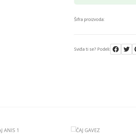
Šifra proizvoda:
Sviđa ti se? Podeli: