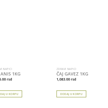
I NAPICI
ZDRAVI NAPICI
 ANIS 1KG
ČAJ GAVEZ 1KG
6.00
rsd
1,083.00
rsd
DAJ U KORPU
DODAJ U KORPU