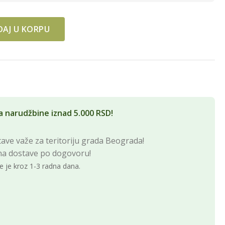
AJ U KORPU
1L quantity
a narudžbine iznad 5.000 RSD!
ave važe za teritoriju grada Beograda!
na dostave po dogovoru!
e je kroz 1-3 radna dana.